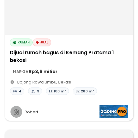
RUMAH
JUAL
Dijual rumah bagus di Kemang Pratama 1
bekasi
Rp3,6 miliar
HARGA
Bojong Rawalumbu
,
Bekasi
4
3
LT:
180 m²
LB:
260 m²
Robert