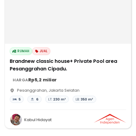
RUMAH
JUAL
Brandnew classic house+ Private Pool area
Pesanggrahan Cipadu.
Rp5,2 miliar
HARGA
Pesanggrahan
,
Jakarta Selatan
5
6
LT:
230 m²
LB:
350 m²
Kabul Hidayat