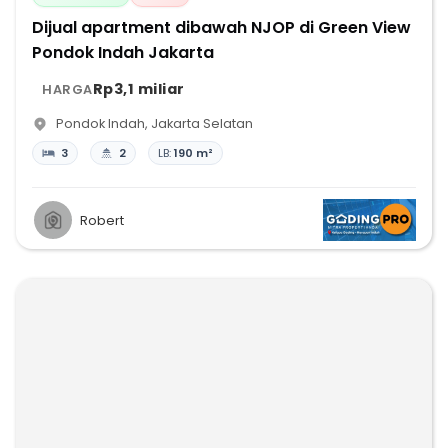
Dijual apartment dibawah NJOP di Green View
Pondok Indah Jakarta
Rp3,1 miliar
HARGA
Pondok Indah
,
Jakarta Selatan
3
2
LB:
190 m²
Robert