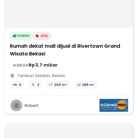
RUMAH
JUAL
Rumah dekat mall dijual di Rivertown Grand
Wisata Bekasi
Rp3,7 miliar
HARGA
Tambun Selatan
,
Bekasi
4
3
LT:
300 m²
LB:
288 m²
Robert