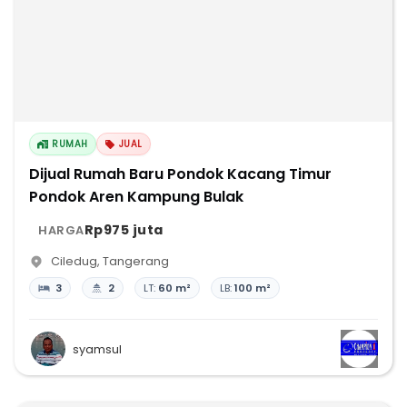
RUMAH
JUAL
Dijual Rumah Baru Pondok Kacang Timur
Pondok Aren Kampung Bulak
Rp975 juta
HARGA
Ciledug
,
Tangerang
3
2
LT:
60 m²
LB:
100 m²
syamsul