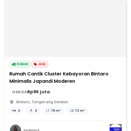
RUMAH
JUAL
Rumah Cantik Cluster Kebayoran Bintaro
Minimalis Japandi Moderen
Rp95 juta
HARGA
Bintaro
,
Tangerang Selatan
3
3
LT:
78 m²
LB:
72 m²
syamsul