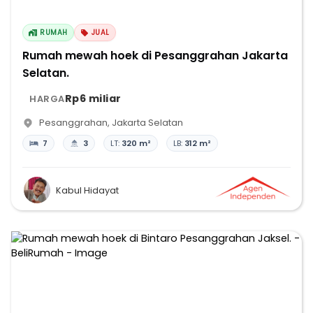
RUMAH
JUAL
Rumah mewah hoek di Pesanggrahan Jakarta
Selatan.
Rp6 miliar
HARGA
Pesanggrahan
,
Jakarta Selatan
7
3
LT:
320 m²
LB:
312 m²
Kabul Hidayat