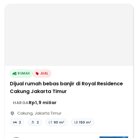
RUMAH
JUAL
Dijual rumah bebas banjir di Royal Residence
Cakung Jakarta Timur
Rp1,9 miliar
HARGA
Cakung
,
Jakarta Timur
2
2
LT:
90 m²
LB:
150 m²