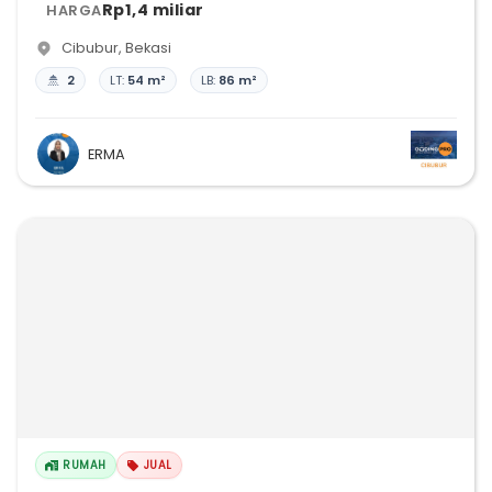
Rp1,4 miliar
HARGA
Cibubur
,
Bekasi
2
LT:
54 m²
LB:
86 m²
ERMA
RUMAH
JUAL