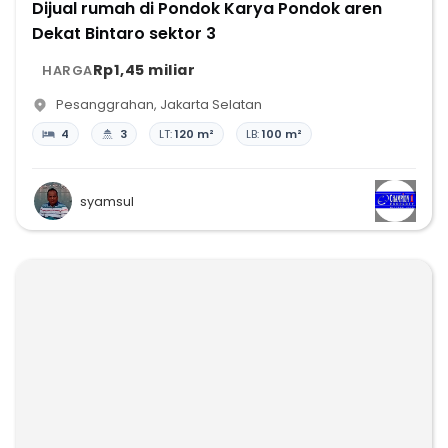
Dijual rumah di Pondok Karya Pondok aren
Dekat Bintaro sektor 3
Rp1,45 miliar
HARGA
Pesanggrahan
,
Jakarta Selatan
4
3
LT:
120 m²
LB:
100 m²
syamsul