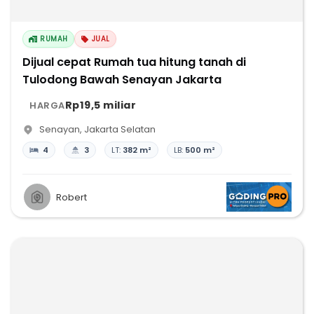
RUMAH
JUAL
Dijual cepat Rumah tua hitung tanah di
Tulodong Bawah Senayan Jakarta
Rp19,5 miliar
HARGA
Senayan
,
Jakarta Selatan
4
3
LT:
382 m²
LB:
500 m²
Robert