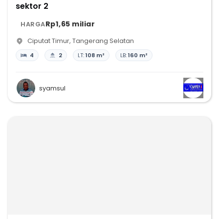
sektor 2
Rp1,65 miliar
HARGA
Ciputat Timur
,
Tangerang Selatan
4
2
LT:
108 m²
LB:
160 m²
syamsul