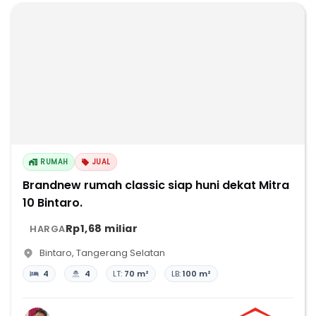
RUMAH
JUAL
Brandnew rumah classic siap huni dekat Mitra
10 Bintaro.
Rp1,68 miliar
HARGA
Bintaro
,
Tangerang Selatan
4
4
LT:
70 m²
LB:
100 m²