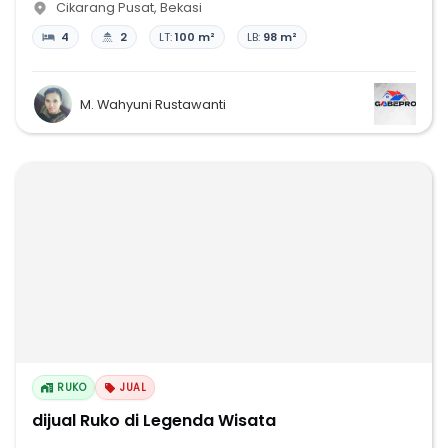
Cikarang Pusat
,
Bekasi
4
2
LT:
100 m²
LB:
98 m²
M. Wahyuni Rustawanti
RUKO
JUAL
dijual Ruko di Legenda Wisata