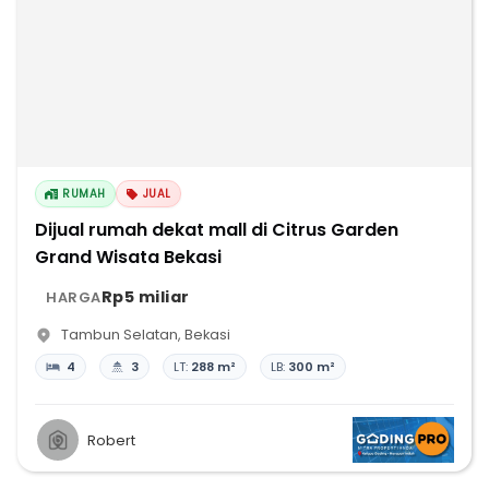
RUMAH
JUAL
Dijual rumah dekat mall di Citrus Garden
Grand Wisata Bekasi
Rp5 miliar
HARGA
Tambun Selatan
,
Bekasi
4
3
LT:
288 m²
LB:
300 m²
Robert