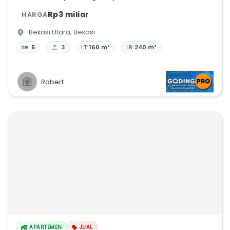
Rp3 miliar
HARGA
Bekasi Utara
,
Bekasi
5
3
LT:
160 m²
LB:
240 m²
Robert
APARTEMEN
JUAL