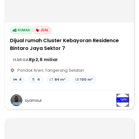
RUMAH
JUAL
Dijual rumah Cluster Kebayoran Residence
Bintaro Jaya Sektor 7
Rp2,6 miliar
HARGA
Pondok Aren
,
Tangerang Selatan
4
4
LT:
84 m²
LB:
100 m²
syamsul