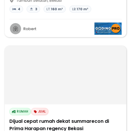
Tambun Selatan
,
Bekasi
4
3
LT:
160 m²
LB:
170 m²
Robert
RUMAH
JUAL
Dijual cepat rumah dekat summarecon di
Prima Harapan regency Bekasi