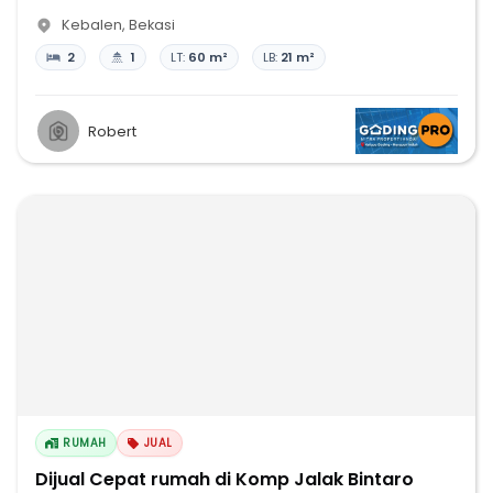
Kebalen
,
Bekasi
2
1
LT:
60 m²
LB:
21 m²
Robert
RUMAH
JUAL
Dijual Cepat rumah di Komp Jalak Bintaro