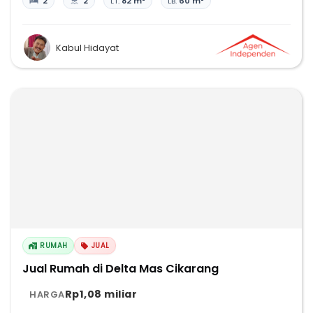
2
2
LT:
82 m²
LB:
60 m²
Kabul Hidayat
RUMAH
JUAL
Jual Rumah di Delta Mas Cikarang
Rp1,08 miliar
HARGA