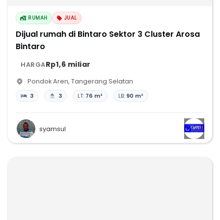
RUMAH
JUAL
Dijual rumah di Bintaro Sektor 3 Cluster Arosa
Bintaro
Rp1,6 miliar
HARGA
Pondok Aren
,
Tangerang Selatan
3
3
LT:
76 m²
LB:
90 m²
syamsul