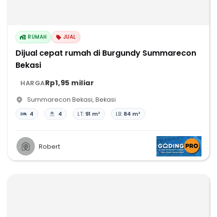
RUMAH
JUAL
Dijual cepat rumah di Burgundy Summarecon
Bekasi
Rp1,95 miliar
HARGA
Summarecon Bekasi
,
Bekasi
4
4
LT:
91 m²
LB:
84 m²
Robert