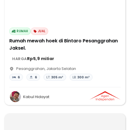
RUMAH
JUAL
Rumah mewah hoek di Bintaro Pesanggrahan
Jaksel.
Rp5,9 miliar
HARGA
Pesanggrahan
,
Jakarta Selatan
6
6
LT:
305 m²
LB:
300 m²
Kabul Hidayat