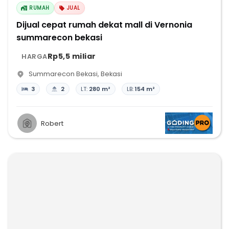
RUMAH
JUAL
Dijual cepat rumah dekat mall di Vernonia
summarecon bekasi
Rp5,5 miliar
HARGA
Summarecon Bekasi
,
Bekasi
3
2
LT:
280 m²
LB:
154 m²
Robert