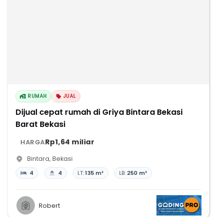
RUMAH
JUAL
Dijual cepat rumah di Griya Bintara Bekasi
Barat Bekasi
Rp1,64 miliar
HARGA
Bintara
,
Bekasi
4
4
LT:
135 m²
LB:
250 m²
Robert