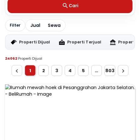
Cari
Jual
Sewa
Filter
Properti Dijual
Properti Terjual
Properti 
24062
Properti Dijual
1
2
3
4
5
…
803