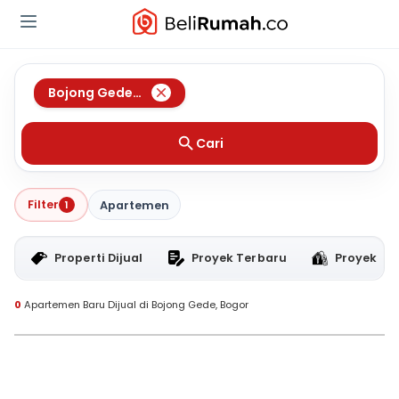
Bojong Gede
,
Bogor
Cari
Filter
1
Apartemen
Properti Dijual
Proyek Terbaru
Proyek RT
0
Apartemen Baru Dijual di Bojong Gede, Bogor