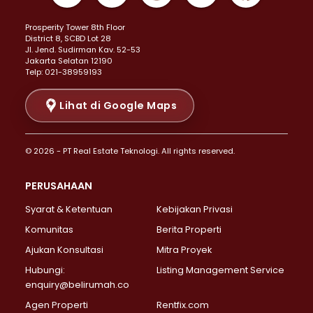
Properti Dijual di Kemayoran >
Prosperity Tower 8th Floor
Properti Dijual di Menteng >
District 8, SCBD Lot 28
Properti Dijual di Senen >
JI. Jend. Sudirman Kav. 52-53
Jakarta Selatan 12190
Properti Dijual di Tanah Abang >
Telp: 021-38959193
Properti Dijual di Cikini >
Properti Dijual di Kramat >
Lihat di Google Maps
Properti Dijual di Pasar Baru >
Properti Dijual di Bendungan Hilir >
© 2026 - PT Real Estate Teknologi. All rights reserved.
Properti Dijual di Jakarta Selatan >
Properti Dijual di Cilandak >
PERUSAHAAN
Properti Dijual di Lebak Bulus >
Syarat & Ketentuan
Kebijakan Privasi
Properti Dijual di Gandaria Selatan >
Properti Dijual di Pondok Labu >
Komunitas
Berita Properti
Properti Dijual di Cipete Selatan >
Ajukan Konsultasi
Mitra Proyek
Properti Dijual di Jagakarsa >
Hubungi:
Listing Management Service
Properti Dijual di Lenteng Agung >
enquiry@belirumah.co
Properti Dijual di Senayan >
Agen Properti
Rentfix.com
Properti Dijual di Pondok Pinang >