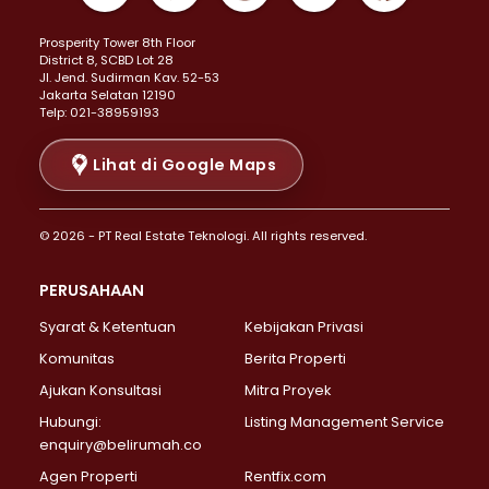
Properti Dijual di Kemayoran >
Prosperity Tower 8th Floor
Properti Dijual di Menteng >
District 8, SCBD Lot 28
Properti Dijual di Senen >
JI. Jend. Sudirman Kav. 52-53
Jakarta Selatan 12190
Properti Dijual di Tanah Abang >
Telp: 021-38959193
Properti Dijual di Cikini >
Properti Dijual di Kramat >
Lihat di Google Maps
Properti Dijual di Pasar Baru >
Properti Dijual di Bendungan Hilir >
© 2026 - PT Real Estate Teknologi. All rights reserved.
Properti Dijual di Jakarta Selatan >
Properti Dijual di Cilandak >
PERUSAHAAN
Properti Dijual di Lebak Bulus >
Syarat & Ketentuan
Kebijakan Privasi
Properti Dijual di Gandaria Selatan >
Properti Dijual di Pondok Labu >
Komunitas
Berita Properti
Properti Dijual di Cipete Selatan >
Ajukan Konsultasi
Mitra Proyek
Properti Dijual di Jagakarsa >
Hubungi:
Listing Management Service
Properti Dijual di Lenteng Agung >
enquiry@belirumah.co
Properti Dijual di Senayan >
Agen Properti
Rentfix.com
Properti Dijual di Pondok Pinang >