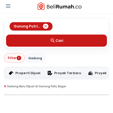
Gunung Putri
,
Bogor
Cari
Filter
1
Gedung
Properti Dijual
Proyek Terbaru
Proyek RT
0
Gedung Baru Dijual di Gunung Putri, Bogor