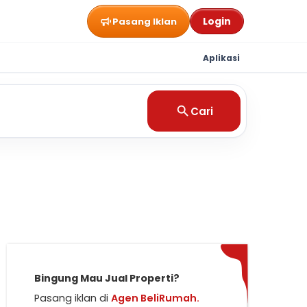
Login
Pasang Iklan
Aplikasi
Cari
Bingung Mau Jual Properti?
Pasang iklan di
Agen BeliRumah.