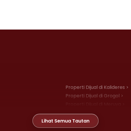
Properti Dijual di Kalideres >
Properti Dijual di Grogol >
Properti Dijual di Meruya >
Properti Dijual di Joglo >
Lihat Semua Tautan