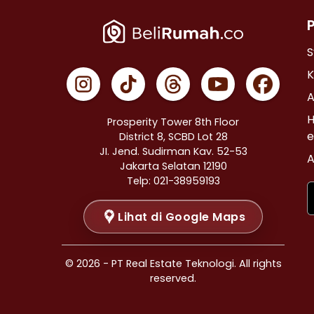
Properti Dijual di Cempaka Putih >
Properti Dijual di Johar Baru >
Properti Dijual di Menteng >
S
Properti Dijual di Tanah Abang >
K
Properti Dijual di Kramat >
A
Properti Dijual di Bendungan Hilir >
H
Prosperity Tower 8th Floor
Properti Dijual di Jakarta Selatan >
e
District 8, SCBD Lot 28
JI. Jend. Sudirman Kav. 52-53
Properti Dijual di Cilandak >
A
Jakarta Selatan 12190
Properti Dijual di Gandaria Selatan >
Telp: 021-38959193
Properti Dijual di Cipete Selatan >
Lihat di Google Maps
Properti Dijual di Lenteng Agung >
Properti Dijual di Pondok Pinang >
Properti Dijual di Kebayoran Baru >
© 2026 - PT Real Estate Teknologi. All rights
Properti Dijual di Mampang Prapatan >
reserved.
Properti Dijual di Pasar Minggu >