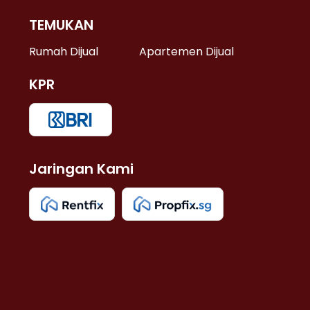
TEMUKAN
 >
Rumah Dijual
Apartemen Dijual
KPR
>
 >
Jaringan Kami
u >
>
 Lama >
 >