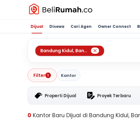
Dijual
Disewa
Cari Agen
Owner Connect
B
Bandung Kidul
,
Bandung
Filter
Kantor
1
Properti Dijual
Proyek Terbaru
0
Kantor Baru Dijual di Bandung Kidul, B