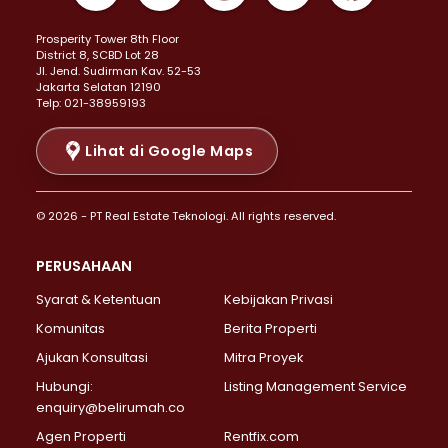
Properti Dijual di Kemayoran >
Prosperity Tower 8th Floor
Properti Dijual di Menteng >
District 8, SCBD Lot 28
Properti Dijual di Senen >
JI. Jend. Sudirman Kav. 52-53
Jakarta Selatan 12190
Properti Dijual di Tanah Abang >
Telp: 021-38959193
Properti Dijual di Cikini >
Properti Dijual di Kramat >
Lihat di Google Maps
Properti Dijual di Pasar Baru >
Properti Dijual di Bendungan Hilir >
© 2026 - PT Real Estate Teknologi. All rights reserved.
Properti Dijual di Jakarta Selatan >
Properti Dijual di Cilandak >
PERUSAHAAN
Properti Dijual di Lebak Bulus >
Syarat & Ketentuan
Kebijakan Privasi
Properti Dijual di Gandaria Selatan >
Properti Dijual di Pondok Labu >
Komunitas
Berita Properti
Properti Dijual di Cipete Selatan >
Ajukan Konsultasi
Mitra Proyek
Properti Dijual di Jagakarsa >
Hubungi:
Listing Management Service
Properti Dijual di Lenteng Agung >
enquiry@belirumah.co
Properti Dijual di Senayan >
Agen Properti
Rentfix.com
Properti Dijual di Pondok Pinang >