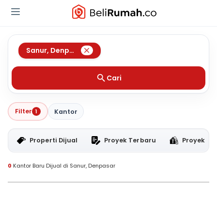
Sanur
,
Denpasar
Cari
Filter
1
Kantor
Properti Dijual
Proyek Terbaru
Proyek RT
0
Kantor Baru Dijual di Sanur, Denpasar