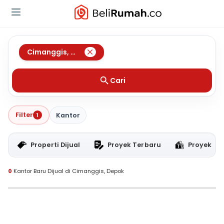
Cimanggis
,
Depok
Cari
Filter
1
Kantor
Properti Dijual
Proyek Terbaru
Proyek RT
0
Kantor Baru Dijual di Cimanggis, Depok