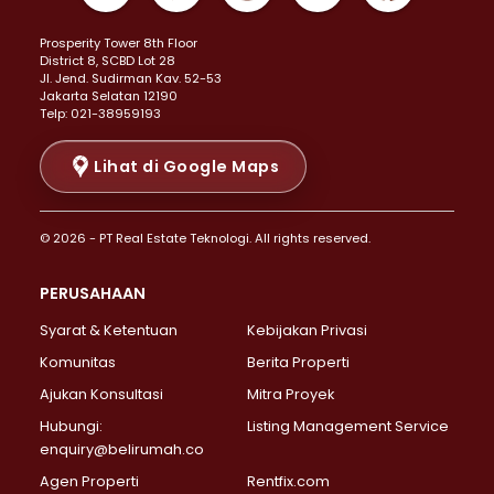
Properti Dijual di Kemayoran >
Prosperity Tower 8th Floor
Properti Dijual di Menteng >
District 8, SCBD Lot 28
Properti Dijual di Senen >
JI. Jend. Sudirman Kav. 52-53
Jakarta Selatan 12190
Properti Dijual di Tanah Abang >
Telp: 021-38959193
Properti Dijual di Cikini >
Properti Dijual di Kramat >
Lihat di Google Maps
Properti Dijual di Pasar Baru >
Properti Dijual di Bendungan Hilir >
© 2026 - PT Real Estate Teknologi. All rights reserved.
Properti Dijual di Jakarta Selatan >
Properti Dijual di Cilandak >
PERUSAHAAN
Properti Dijual di Lebak Bulus >
Syarat & Ketentuan
Kebijakan Privasi
Properti Dijual di Gandaria Selatan >
Properti Dijual di Pondok Labu >
Komunitas
Berita Properti
Properti Dijual di Cipete Selatan >
Ajukan Konsultasi
Mitra Proyek
Properti Dijual di Jagakarsa >
Hubungi:
Listing Management Service
Properti Dijual di Lenteng Agung >
enquiry@belirumah.co
Properti Dijual di Senayan >
Agen Properti
Rentfix.com
Properti Dijual di Pondok Pinang >