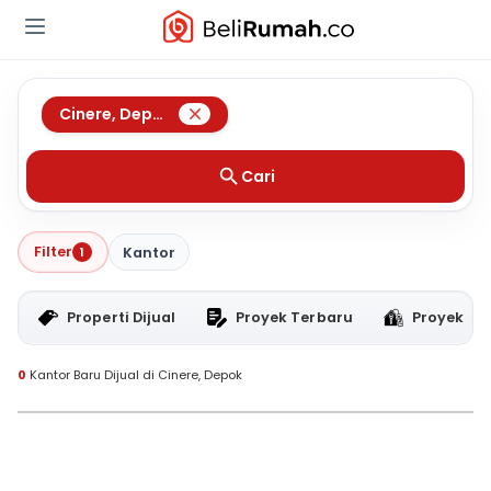
Cinere
,
Depok
Cari
Filter
1
Kantor
Properti Dijual
Proyek Terbaru
Proyek RT
0
Kantor Baru Dijual di Cinere, Depok