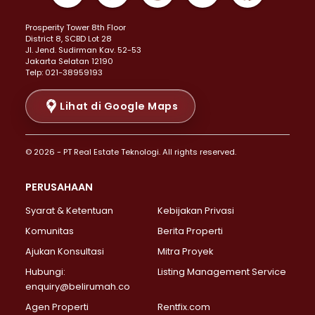
Properti Dijual di Kemayoran >
Prosperity Tower 8th Floor
Properti Dijual di Menteng >
District 8, SCBD Lot 28
Properti Dijual di Senen >
JI. Jend. Sudirman Kav. 52-53
Jakarta Selatan 12190
Properti Dijual di Tanah Abang >
Telp: 021-38959193
Properti Dijual di Cikini >
Properti Dijual di Kramat >
Lihat di Google Maps
Properti Dijual di Pasar Baru >
Properti Dijual di Bendungan Hilir >
© 2026 - PT Real Estate Teknologi. All rights reserved.
Properti Dijual di Jakarta Selatan >
Properti Dijual di Cilandak >
PERUSAHAAN
Properti Dijual di Lebak Bulus >
Syarat & Ketentuan
Kebijakan Privasi
Properti Dijual di Gandaria Selatan >
Properti Dijual di Pondok Labu >
Komunitas
Berita Properti
Properti Dijual di Cipete Selatan >
Ajukan Konsultasi
Mitra Proyek
Properti Dijual di Jagakarsa >
Hubungi:
Listing Management Service
Properti Dijual di Lenteng Agung >
enquiry@belirumah.co
Properti Dijual di Senayan >
Agen Properti
Rentfix.com
Properti Dijual di Pondok Pinang >