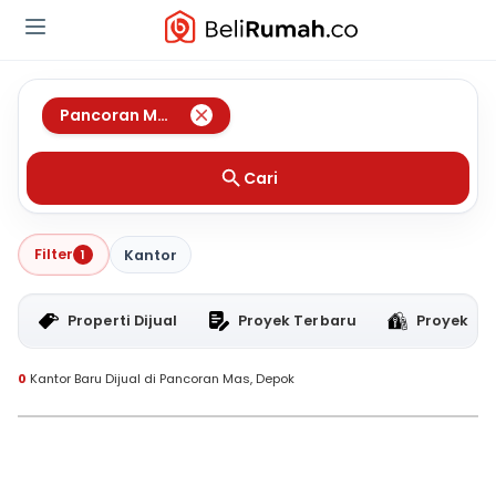
Pancoran Mas
,
Depok
Cari
Filter
1
Kantor
Properti Dijual
Proyek Terbaru
Proyek RT
0
Kantor Baru Dijual di Pancoran Mas, Depok