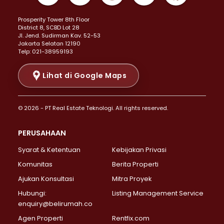
Properti Dijual di Kemayoran >
Prosperity Tower 8th Floor
Properti Dijual di Menteng >
District 8, SCBD Lot 28
Properti Dijual di Senen >
JI. Jend. Sudirman Kav. 52-53
Jakarta Selatan 12190
Properti Dijual di Tanah Abang >
Telp: 021-38959193
Properti Dijual di Cikini >
Properti Dijual di Kramat >
Lihat di Google Maps
Properti Dijual di Pasar Baru >
Properti Dijual di Bendungan Hilir >
© 2026 - PT Real Estate Teknologi. All rights reserved.
Properti Dijual di Jakarta Selatan >
Properti Dijual di Cilandak >
PERUSAHAAN
Properti Dijual di Lebak Bulus >
Syarat & Ketentuan
Kebijakan Privasi
Properti Dijual di Gandaria Selatan >
Properti Dijual di Pondok Labu >
Komunitas
Berita Properti
Properti Dijual di Cipete Selatan >
Ajukan Konsultasi
Mitra Proyek
Properti Dijual di Jagakarsa >
Hubungi:
Listing Management Service
Properti Dijual di Lenteng Agung >
enquiry@belirumah.co
Properti Dijual di Senayan >
Agen Properti
Rentfix.com
Properti Dijual di Pondok Pinang >