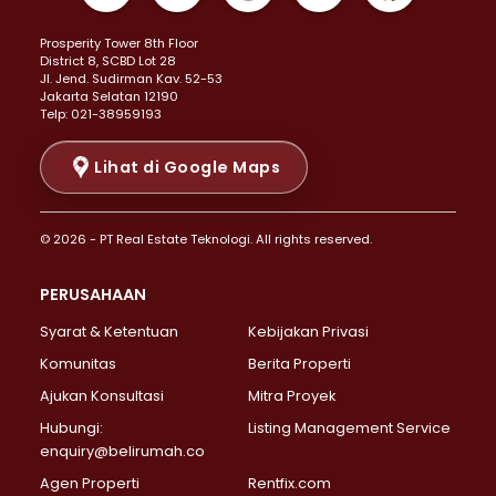
Properti Dijual di Kemayoran >
Prosperity Tower 8th Floor
Properti Dijual di Menteng >
District 8, SCBD Lot 28
Properti Dijual di Senen >
JI. Jend. Sudirman Kav. 52-53
Jakarta Selatan 12190
Properti Dijual di Tanah Abang >
Telp: 021-38959193
Properti Dijual di Cikini >
Properti Dijual di Kramat >
Lihat di Google Maps
Properti Dijual di Pasar Baru >
Properti Dijual di Bendungan Hilir >
© 2026 - PT Real Estate Teknologi. All rights reserved.
Properti Dijual di Jakarta Selatan >
Properti Dijual di Cilandak >
PERUSAHAAN
Properti Dijual di Lebak Bulus >
Syarat & Ketentuan
Kebijakan Privasi
Properti Dijual di Gandaria Selatan >
Properti Dijual di Pondok Labu >
Komunitas
Berita Properti
Properti Dijual di Cipete Selatan >
Ajukan Konsultasi
Mitra Proyek
Properti Dijual di Jagakarsa >
Hubungi:
Listing Management Service
Properti Dijual di Lenteng Agung >
enquiry@belirumah.co
Properti Dijual di Senayan >
Agen Properti
Rentfix.com
Properti Dijual di Pondok Pinang >