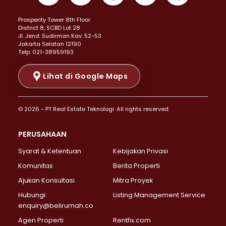
Properti Dijual di Kemayoran >
Prosperity Tower 8th Floor
Properti Dijual di Menteng >
District 8, SCBD Lot 28
Properti Dijual di Senen >
JI. Jend. Sudirman Kav. 52-53
Jakarta Selatan 12190
Properti Dijual di Tanah Abang >
Telp: 021-38959193
Properti Dijual di Cikini >
Properti Dijual di Kramat >
Lihat di Google Maps
Properti Dijual di Pasar Baru >
Properti Dijual di Bendungan Hilir >
© 2026 - PT Real Estate Teknologi. All rights reserved.
Properti Dijual di Jakarta Selatan >
Properti Dijual di Cilandak >
PERUSAHAAN
Properti Dijual di Lebak Bulus >
Syarat & Ketentuan
Kebijakan Privasi
Properti Dijual di Gandaria Selatan >
Properti Dijual di Pondok Labu >
Komunitas
Berita Properti
Properti Dijual di Cipete Selatan >
Ajukan Konsultasi
Mitra Proyek
Properti Dijual di Jagakarsa >
Hubungi:
Listing Management Service
Properti Dijual di Lenteng Agung >
enquiry@belirumah.co
Properti Dijual di Senayan >
Agen Properti
Rentfix.com
Properti Dijual di Pondok Pinang >