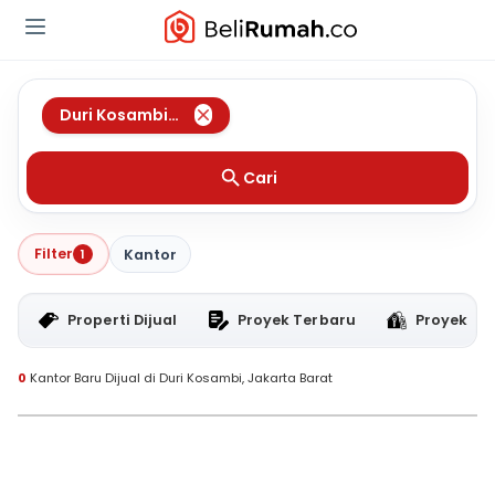
Duri Kosambi
,
Jakarta Barat
Cari
Filter
1
Kantor
Properti Dijual
Proyek Terbaru
Proyek RT
0
Kantor Baru Dijual di Duri Kosambi, Jakarta Barat