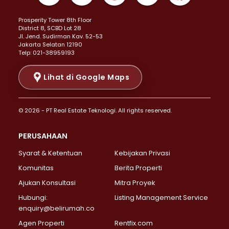
Properti Dijual di Kemayoran >
Prosperity Tower 8th Floor
Properti Dijual di Menteng >
District 8, SCBD Lot 28
Properti Dijual di Senen >
JI. Jend. Sudirman Kav. 52-53
Jakarta Selatan 12190
Properti Dijual di Tanah Abang >
Telp: 021-38959193
Properti Dijual di Cikini >
Properti Dijual di Kramat >
Lihat di Google Maps
Properti Dijual di Pasar Baru >
Properti Dijual di Bendungan Hilir >
© 2026 - PT Real Estate Teknologi. All rights reserved.
Properti Dijual di Jakarta Selatan >
Properti Dijual di Cilandak >
PERUSAHAAN
Properti Dijual di Lebak Bulus >
Syarat & Ketentuan
Kebijakan Privasi
Properti Dijual di Gandaria Selatan >
Properti Dijual di Pondok Labu >
Komunitas
Berita Properti
Properti Dijual di Cipete Selatan >
Ajukan Konsultasi
Mitra Proyek
Properti Dijual di Jagakarsa >
Hubungi:
Listing Management Service
Properti Dijual di Lenteng Agung >
enquiry@belirumah.co
Properti Dijual di Senayan >
Agen Properti
Rentfix.com
Properti Dijual di Pondok Pinang >