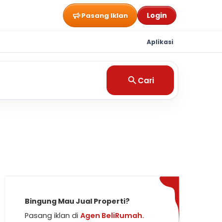
Login
Pasang Iklan
Aplikasi
Cari
Bingung Mau Jual Properti?
Pasang iklan di
Agen BeliRumah.