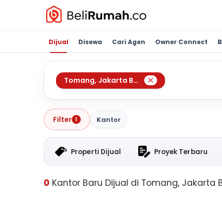
Dijual
Disewa
Cari Agen
Owner Connect
B
Tomang
,
Jakarta Barat
Filter
Kantor
1
Properti Dijual
Proyek Terbaru
0
Kantor Baru Dijual di Tomang, Jakarta 