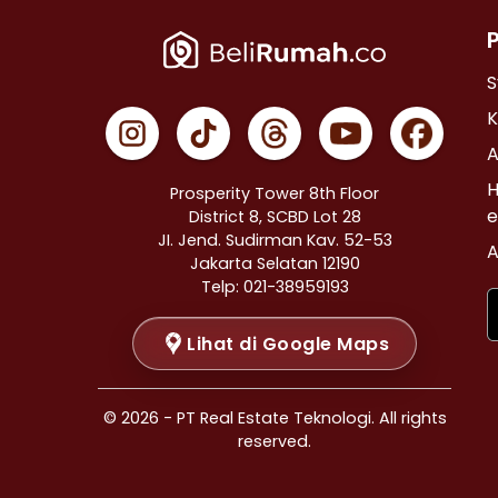
Properti Dijual di Cempaka Putih >
Properti Dijual di Johar Baru >
Properti Dijual di Menteng >
S
Properti Dijual di Tanah Abang >
K
Properti Dijual di Kramat >
A
Properti Dijual di Bendungan Hilir >
H
Prosperity Tower 8th Floor
Properti Dijual di Jakarta Selatan >
e
District 8, SCBD Lot 28
JI. Jend. Sudirman Kav. 52-53
Properti Dijual di Cilandak >
A
Jakarta Selatan 12190
Properti Dijual di Gandaria Selatan >
Telp: 021-38959193
Properti Dijual di Cipete Selatan >
Lihat di Google Maps
Properti Dijual di Lenteng Agung >
Properti Dijual di Pondok Pinang >
Properti Dijual di Kebayoran Baru >
© 2026 - PT Real Estate Teknologi. All rights
Properti Dijual di Mampang Prapatan >
reserved.
Properti Dijual di Pasar Minggu >