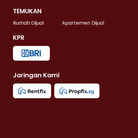
TEMUKAN
 >
Rumah Dijual
Apartemen Dijual
KPR
>
 >
Jaringan Kami
u >
>
 Lama >
 >