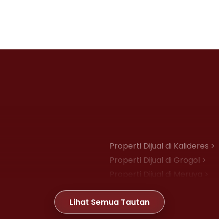
Properti Dijual di Kalideres >
Properti Dijual di Grogol >
Properti Dijual di Meruya >
Properti Dijual di Joglo >
Lihat Semua Tautan