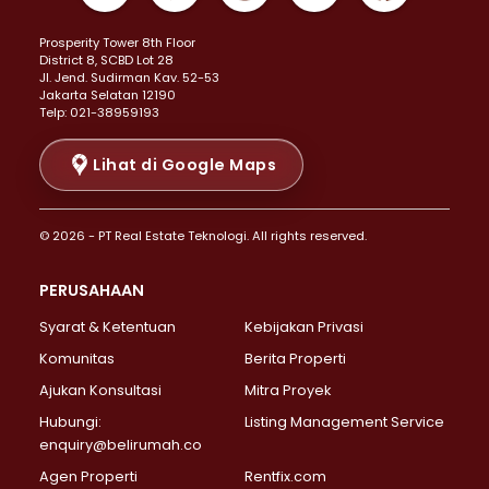
Properti Dijual di Kemayoran >
Prosperity Tower 8th Floor
Properti Dijual di Menteng >
District 8, SCBD Lot 28
Properti Dijual di Senen >
JI. Jend. Sudirman Kav. 52-53
Jakarta Selatan 12190
Properti Dijual di Tanah Abang >
Telp: 021-38959193
Properti Dijual di Cikini >
Properti Dijual di Kramat >
Lihat di Google Maps
Properti Dijual di Pasar Baru >
Properti Dijual di Bendungan Hilir >
© 2026 - PT Real Estate Teknologi. All rights reserved.
Properti Dijual di Jakarta Selatan >
Properti Dijual di Cilandak >
PERUSAHAAN
Properti Dijual di Lebak Bulus >
Syarat & Ketentuan
Kebijakan Privasi
Properti Dijual di Gandaria Selatan >
Properti Dijual di Pondok Labu >
Komunitas
Berita Properti
Properti Dijual di Cipete Selatan >
Ajukan Konsultasi
Mitra Proyek
Properti Dijual di Jagakarsa >
Hubungi:
Listing Management Service
Properti Dijual di Lenteng Agung >
enquiry@belirumah.co
Properti Dijual di Senayan >
Agen Properti
Rentfix.com
Properti Dijual di Pondok Pinang >