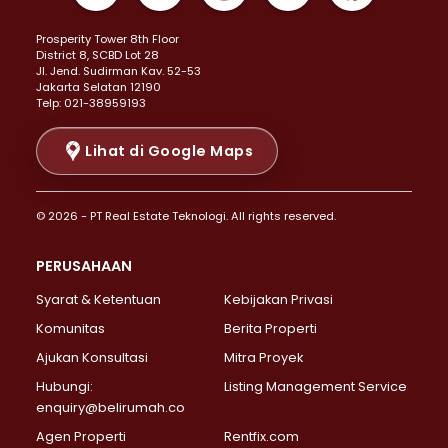
Properti Dijual di Kemayoran >
Prosperity Tower 8th Floor
Properti Dijual di Menteng >
District 8, SCBD Lot 28
Properti Dijual di Senen >
JI. Jend. Sudirman Kav. 52-53
Jakarta Selatan 12190
Properti Dijual di Tanah Abang >
Telp: 021-38959193
Properti Dijual di Cikini >
Properti Dijual di Kramat >
Lihat di Google Maps
Properti Dijual di Pasar Baru >
Properti Dijual di Bendungan Hilir >
© 2026 - PT Real Estate Teknologi. All rights reserved.
Properti Dijual di Jakarta Selatan >
Properti Dijual di Cilandak >
PERUSAHAAN
Properti Dijual di Lebak Bulus >
Syarat & Ketentuan
Kebijakan Privasi
Properti Dijual di Gandaria Selatan >
Properti Dijual di Pondok Labu >
Komunitas
Berita Properti
Properti Dijual di Cipete Selatan >
Ajukan Konsultasi
Mitra Proyek
Properti Dijual di Jagakarsa >
Hubungi:
Listing Management Service
Properti Dijual di Lenteng Agung >
enquiry@belirumah.co
Properti Dijual di Senayan >
Agen Properti
Rentfix.com
Properti Dijual di Pondok Pinang >