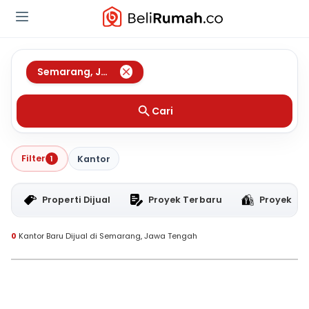
Semarang
,
Jawa Tengah
Cari
Filter
1
Kantor
Properti Dijual
Proyek Terbaru
Proyek RT
0
Kantor Baru Dijual di Semarang, Jawa Tengah