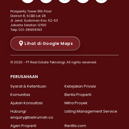
Properti Dijual di Kemayoran >
Prosperity Tower 8th Floor
Properti Dijual di Menteng >
District 8, SCBD Lot 28
Properti Dijual di Senen >
JI. Jend. Sudirman Kav. 52-53
Jakarta Selatan 12190
Properti Dijual di Tanah Abang >
Telp: 021-38959193
Properti Dijual di Cikini >
Properti Dijual di Kramat >
Lihat di Google Maps
Properti Dijual di Pasar Baru >
Properti Dijual di Bendungan Hilir >
© 2026 - PT Real Estate Teknologi. All rights reserved.
Properti Dijual di Jakarta Selatan >
Properti Dijual di Cilandak >
PERUSAHAAN
Properti Dijual di Lebak Bulus >
Syarat & Ketentuan
Kebijakan Privasi
Properti Dijual di Gandaria Selatan >
Properti Dijual di Pondok Labu >
Komunitas
Berita Properti
Properti Dijual di Cipete Selatan >
Ajukan Konsultasi
Mitra Proyek
Properti Dijual di Jagakarsa >
Hubungi:
Listing Management Service
Properti Dijual di Lenteng Agung >
enquiry@belirumah.co
Properti Dijual di Senayan >
Agen Properti
Rentfix.com
Properti Dijual di Pondok Pinang >