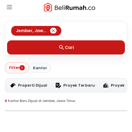
Jember
,
Jawa Timur
Cari
Filter
1
Kantor
Properti Dijual
Proyek Terbaru
Proyek RT
0
Kantor Baru Dijual di Jember, Jawa Timur