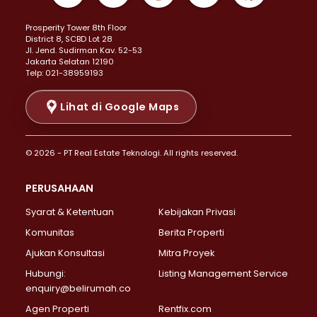
Properti Dijual di Kemayoran >
Prosperity Tower 8th Floor
Properti Dijual di Menteng >
District 8, SCBD Lot 28
Properti Dijual di Senen >
JI. Jend. Sudirman Kav. 52-53
Jakarta Selatan 12190
Properti Dijual di Tanah Abang >
Telp: 021-38959193
Properti Dijual di Cikini >
Properti Dijual di Kramat >
Lihat di Google Maps
Properti Dijual di Pasar Baru >
Properti Dijual di Bendungan Hilir >
© 2026 - PT Real Estate Teknologi. All rights reserved.
Properti Dijual di Jakarta Selatan >
Properti Dijual di Cilandak >
PERUSAHAAN
Properti Dijual di Lebak Bulus >
Syarat & Ketentuan
Kebijakan Privasi
Properti Dijual di Gandaria Selatan >
Properti Dijual di Pondok Labu >
Komunitas
Berita Properti
Properti Dijual di Cipete Selatan >
Ajukan Konsultasi
Mitra Proyek
Properti Dijual di Jagakarsa >
Hubungi:
Listing Management Service
Properti Dijual di Lenteng Agung >
enquiry@belirumah.co
Properti Dijual di Senayan >
Agen Properti
Rentfix.com
Properti Dijual di Pondok Pinang >