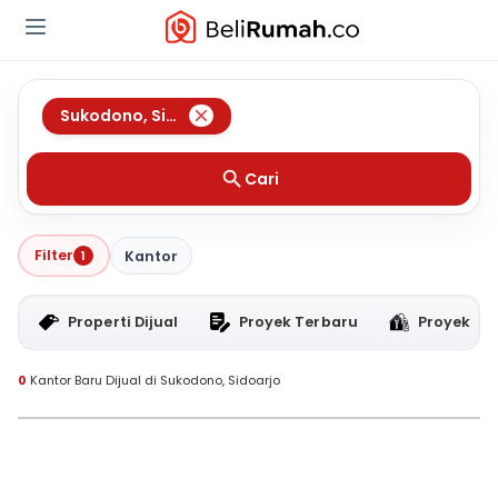
Sukodono
,
Sidoarjo
Cari
Filter
1
Kantor
Properti Dijual
Proyek Terbaru
Proyek RT
0
Kantor Baru Dijual di Sukodono, Sidoarjo