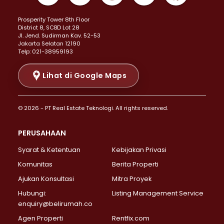
Properti Dijual di Kemayoran >
Prosperity Tower 8th Floor
Properti Dijual di Menteng >
District 8, SCBD Lot 28
Properti Dijual di Senen >
JI. Jend. Sudirman Kav. 52-53
Jakarta Selatan 12190
Properti Dijual di Tanah Abang >
Telp: 021-38959193
Properti Dijual di Cikini >
Properti Dijual di Kramat >
Lihat di Google Maps
Properti Dijual di Pasar Baru >
Properti Dijual di Bendungan Hilir >
© 2026 - PT Real Estate Teknologi. All rights reserved.
Properti Dijual di Jakarta Selatan >
Properti Dijual di Cilandak >
PERUSAHAAN
Properti Dijual di Lebak Bulus >
Syarat & Ketentuan
Kebijakan Privasi
Properti Dijual di Gandaria Selatan >
Properti Dijual di Pondok Labu >
Komunitas
Berita Properti
Properti Dijual di Cipete Selatan >
Ajukan Konsultasi
Mitra Proyek
Properti Dijual di Jagakarsa >
Hubungi:
Listing Management Service
Properti Dijual di Lenteng Agung >
enquiry@belirumah.co
Properti Dijual di Senayan >
Agen Properti
Rentfix.com
Properti Dijual di Pondok Pinang >