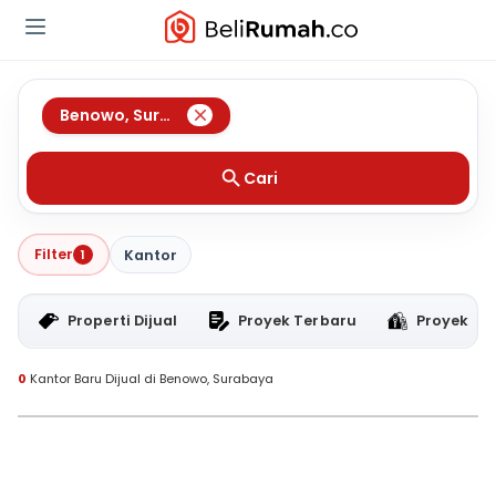
Benowo
,
Surabaya
Cari
Filter
1
Kantor
Properti Dijual
Proyek Terbaru
Proyek RT
0
Kantor Baru Dijual di Benowo, Surabaya