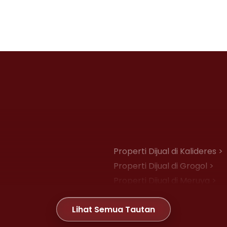
Properti Dijual di Kalideres >
Properti Dijual di Grogol >
Properti Dijual di Meruya >
Properti Dijual di Joglo >
Lihat Semua Tautan