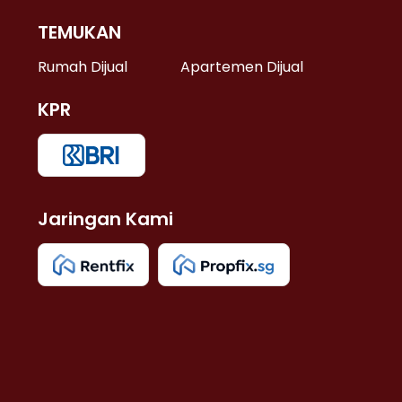
TEMUKAN
 >
Rumah Dijual
Apartemen Dijual
KPR
>
 >
Jaringan Kami
u >
>
 Lama >
 >