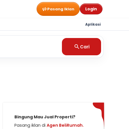
Login
Pasang Iklan
Aplikasi
Cari
Bingung Mau Jual Properti?
Pasang iklan di
Agen BeliRumah.