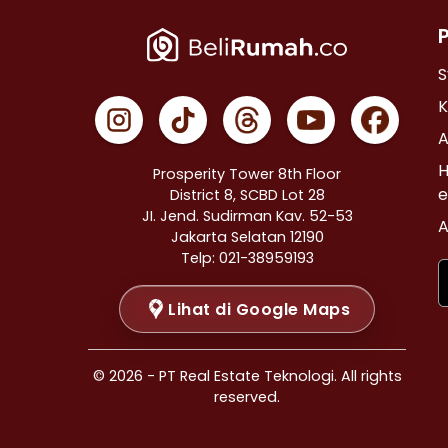
Properti Dijual di Cempaka Putih >
Properti Dijual di Johar Baru >
Properti Dijual di Menteng >
S
Properti Dijual di Tanah Abang >
K
Properti Dijual di Kramat >
A
Properti Dijual di Bendungan Hilir >
H
Prosperity Tower 8th Floor
Properti Dijual di Jakarta Selatan >
e
District 8, SCBD Lot 28
JI. Jend. Sudirman Kav. 52-53
Properti Dijual di Cilandak >
A
Jakarta Selatan 12190
Properti Dijual di Gandaria Selatan >
Telp: 021-38959193
Properti Dijual di Cipete Selatan >
Lihat di Google Maps
Properti Dijual di Lenteng Agung >
Properti Dijual di Pondok Pinang >
Properti Dijual di Kebayoran Baru >
© 2026 - PT Real Estate Teknologi. All rights
Properti Dijual di Mampang Prapatan >
reserved.
Properti Dijual di Pasar Minggu >