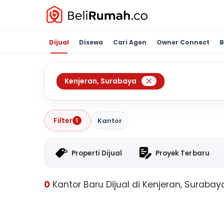
Dijual
Disewa
Cari Agen
Owner Connect
B
Kenjeran
,
Surabaya
Filter
Kantor
1
Properti Dijual
Proyek Terbaru
0
Kantor Baru Dijual di Kenjeran, Surabay