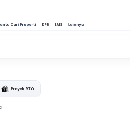
antu Cari Properti
KPR
LMS
Lainnya
Proyek RTO
a