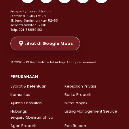
Properti Dijual di Kemayoran >
Prosperity Tower 8th Floor
Properti Dijual di Menteng >
District 8, SCBD Lot 28
Properti Dijual di Senen >
JI. Jend. Sudirman Kav. 52-53
Jakarta Selatan 12190
Properti Dijual di Tanah Abang >
Telp: 021-38959193
Properti Dijual di Cikini >
Properti Dijual di Kramat >
Lihat di Google Maps
Properti Dijual di Pasar Baru >
Properti Dijual di Bendungan Hilir >
© 2026 - PT Real Estate Teknologi. All rights reserved.
Properti Dijual di Jakarta Selatan >
Properti Dijual di Cilandak >
PERUSAHAAN
Properti Dijual di Lebak Bulus >
Syarat & Ketentuan
Kebijakan Privasi
Properti Dijual di Gandaria Selatan >
Properti Dijual di Pondok Labu >
Komunitas
Berita Properti
Properti Dijual di Cipete Selatan >
Ajukan Konsultasi
Mitra Proyek
Properti Dijual di Jagakarsa >
Hubungi:
Listing Management Service
Properti Dijual di Lenteng Agung >
enquiry@belirumah.co
Properti Dijual di Senayan >
Agen Properti
Rentfix.com
Properti Dijual di Pondok Pinang >