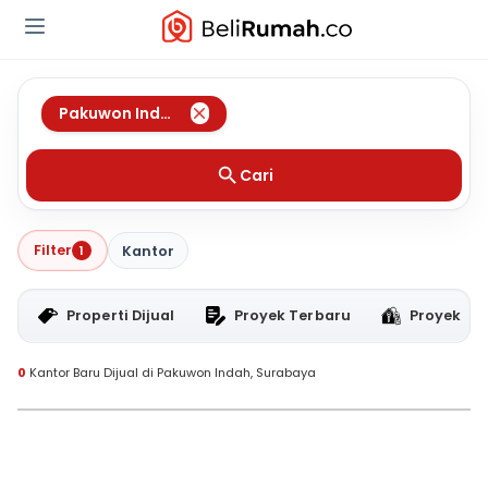
Pakuwon Indah
,
Surabaya
Cari
Filter
1
Kantor
Properti Dijual
Proyek Terbaru
Proyek RT
0
Kantor Baru Dijual di Pakuwon Indah, Surabaya