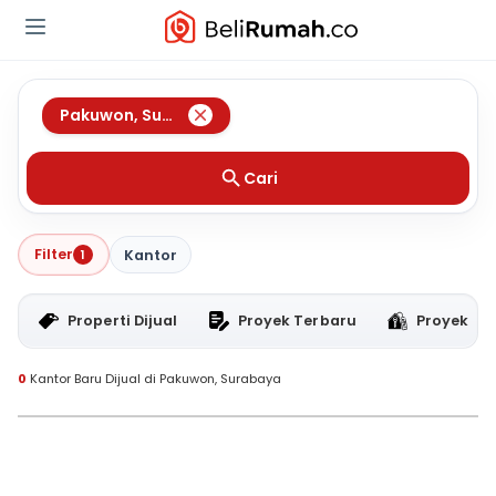
Pakuwon
,
Surabaya
Cari
Filter
1
Kantor
Properti Dijual
Proyek Terbaru
Proyek RT
0
Kantor Baru Dijual di Pakuwon, Surabaya