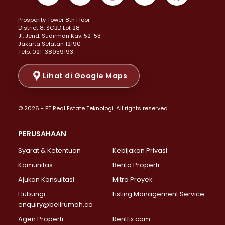
Properti Dijual di Kemayoran >
Prosperity Tower 8th Floor
Properti Dijual di Menteng >
District 8, SCBD Lot 28
Properti Dijual di Senen >
JI. Jend. Sudirman Kav. 52-53
Jakarta Selatan 12190
Properti Dijual di Tanah Abang >
Telp: 021-38959193
Properti Dijual di Cikini >
Properti Dijual di Kramat >
Lihat di Google Maps
Properti Dijual di Pasar Baru >
Properti Dijual di Bendungan Hilir >
© 2026 - PT Real Estate Teknologi. All rights reserved.
Properti Dijual di Jakarta Selatan >
Properti Dijual di Cilandak >
PERUSAHAAN
Properti Dijual di Lebak Bulus >
Syarat & Ketentuan
Kebijakan Privasi
Properti Dijual di Gandaria Selatan >
Properti Dijual di Pondok Labu >
Komunitas
Berita Properti
Properti Dijual di Cipete Selatan >
Ajukan Konsultasi
Mitra Proyek
Properti Dijual di Jagakarsa >
Hubungi:
Listing Management Service
Properti Dijual di Lenteng Agung >
enquiry@belirumah.co
Properti Dijual di Senayan >
Agen Properti
Rentfix.com
Properti Dijual di Pondok Pinang >