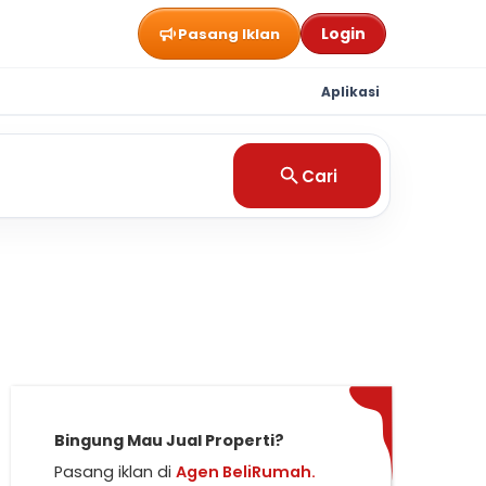
Login
Pasang Iklan
Aplikasi
Cari
Bingung Mau Jual Properti?
Pasang iklan di
Agen BeliRumah.