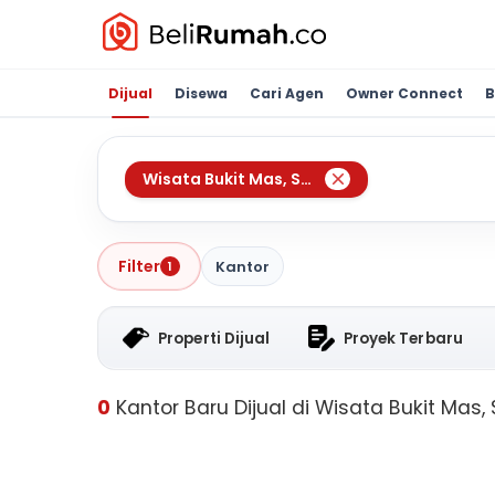
Dijual
Disewa
Cari Agen
Owner Connect
B
Wisata Bukit Mas
,
Surabaya
Filter
Kantor
1
Properti Dijual
Proyek Terbaru
0
Kantor Baru Dijual di Wisata Bukit Mas