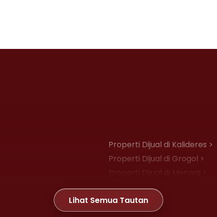
Properti Dijual di Kalideres >
Properti Dijual di Grogol >
Properti Dijual di Meruya >
Properti Dijual di Joglo >
Lihat Semua Tautan