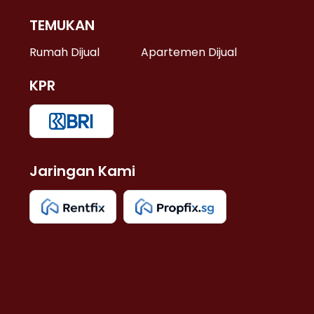
TEMUKAN
 >
Rumah Dijual
Apartemen Dijual
KPR
>
 >
Jaringan Kami
u >
>
 Lama >
 >