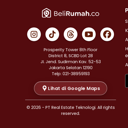
Properti Dijual di Cempaka Putih >
Properti Dijual di Johar Baru >
Properti Dijual di Menteng >
S
Properti Dijual di Tanah Abang >
K
Properti Dijual di Kramat >
A
Properti Dijual di Bendungan Hilir >
H
Prosperity Tower 8th Floor
Properti Dijual di Jakarta Selatan >
e
District 8, SCBD Lot 28
JI. Jend. Sudirman Kav. 52-53
Properti Dijual di Cilandak >
A
Jakarta Selatan 12190
Properti Dijual di Gandaria Selatan >
Telp: 021-38959193
Properti Dijual di Cipete Selatan >
Lihat di Google Maps
Properti Dijual di Lenteng Agung >
Properti Dijual di Pondok Pinang >
Properti Dijual di Kebayoran Baru >
© 2026 - PT Real Estate Teknologi. All rights
Properti Dijual di Mampang Prapatan >
reserved.
Properti Dijual di Pasar Minggu >