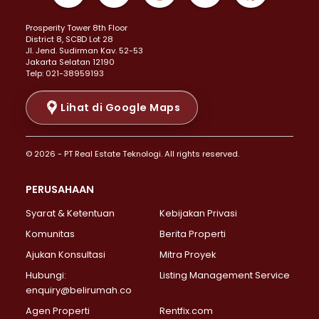
Properti Dijual di Kemayoran >
Prosperity Tower 8th Floor
Properti Dijual di Menteng >
District 8, SCBD Lot 28
Properti Dijual di Senen >
JI. Jend. Sudirman Kav. 52-53
Jakarta Selatan 12190
Properti Dijual di Tanah Abang >
Telp: 021-38959193
Properti Dijual di Cikini >
Properti Dijual di Kramat >
Lihat di Google Maps
Properti Dijual di Pasar Baru >
Properti Dijual di Bendungan Hilir >
© 2026 - PT Real Estate Teknologi. All rights reserved.
Properti Dijual di Jakarta Selatan >
Properti Dijual di Cilandak >
PERUSAHAAN
Properti Dijual di Lebak Bulus >
Syarat & Ketentuan
Kebijakan Privasi
Properti Dijual di Gandaria Selatan >
Properti Dijual di Pondok Labu >
Komunitas
Berita Properti
Properti Dijual di Cipete Selatan >
Ajukan Konsultasi
Mitra Proyek
Properti Dijual di Jagakarsa >
Hubungi:
Listing Management Service
Properti Dijual di Lenteng Agung >
enquiry@belirumah.co
Properti Dijual di Senayan >
Agen Properti
Rentfix.com
Properti Dijual di Pondok Pinang >