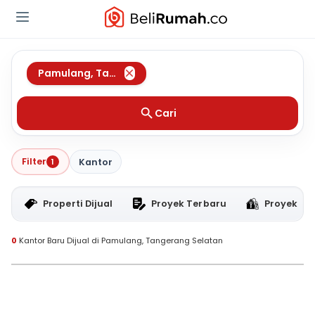
Pamulang
,
Tangerang Selatan
Cari
Filter
1
Kantor
Properti Dijual
Proyek Terbaru
Proyek RT
0
Kantor Baru Dijual di Pamulang, Tangerang Selatan