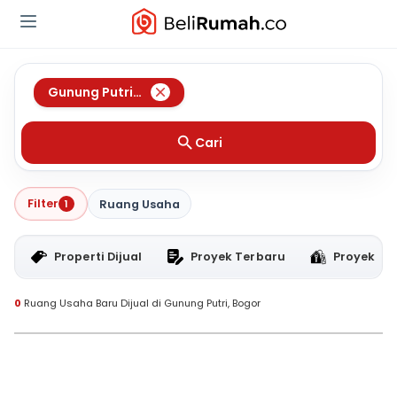
Gunung Putri
,
Bogor
Cari
Filter
1
Ruang Usaha
Properti Dijual
Proyek Terbaru
Proyek RT
0
Ruang Usaha Baru Dijual di Gunung Putri, Bogor