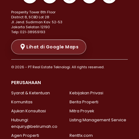
Properti Dijual di Kemayoran >
Prosperity Tower 8th Floor
Properti Dijual di Menteng >
District 8, SCBD Lot 28
Properti Dijual di Senen >
JI. Jend. Sudirman Kav. 52-53
Jakarta Selatan 12190
Properti Dijual di Tanah Abang >
Telp: 021-38959193
Properti Dijual di Cikini >
Properti Dijual di Kramat >
Lihat di Google Maps
Properti Dijual di Pasar Baru >
Properti Dijual di Bendungan Hilir >
© 2026 - PT Real Estate Teknologi. All rights reserved.
Properti Dijual di Jakarta Selatan >
Properti Dijual di Cilandak >
PERUSAHAAN
Properti Dijual di Lebak Bulus >
Syarat & Ketentuan
Kebijakan Privasi
Properti Dijual di Gandaria Selatan >
Properti Dijual di Pondok Labu >
Komunitas
Berita Properti
Properti Dijual di Cipete Selatan >
Ajukan Konsultasi
Mitra Proyek
Properti Dijual di Jagakarsa >
Hubungi:
Listing Management Service
Properti Dijual di Lenteng Agung >
enquiry@belirumah.co
Properti Dijual di Senayan >
Agen Properti
Rentfix.com
Properti Dijual di Pondok Pinang >