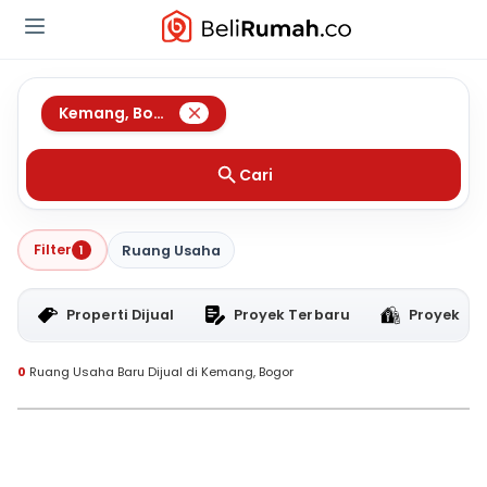
Kemang
,
Bogor
Cari
Filter
1
Ruang Usaha
Properti Dijual
Proyek Terbaru
Proyek RT
0
Ruang Usaha Baru Dijual di Kemang, Bogor