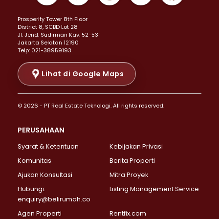
Properti Dijual di Kemayoran >
Prosperity Tower 8th Floor
Properti Dijual di Menteng >
District 8, SCBD Lot 28
Properti Dijual di Senen >
JI. Jend. Sudirman Kav. 52-53
Jakarta Selatan 12190
Properti Dijual di Tanah Abang >
Telp: 021-38959193
Properti Dijual di Cikini >
Properti Dijual di Kramat >
Lihat di Google Maps
Properti Dijual di Pasar Baru >
Properti Dijual di Bendungan Hilir >
© 2026 - PT Real Estate Teknologi. All rights reserved.
Properti Dijual di Jakarta Selatan >
Properti Dijual di Cilandak >
PERUSAHAAN
Properti Dijual di Lebak Bulus >
Syarat & Ketentuan
Kebijakan Privasi
Properti Dijual di Gandaria Selatan >
Properti Dijual di Pondok Labu >
Komunitas
Berita Properti
Properti Dijual di Cipete Selatan >
Ajukan Konsultasi
Mitra Proyek
Properti Dijual di Jagakarsa >
Hubungi:
Listing Management Service
Properti Dijual di Lenteng Agung >
enquiry@belirumah.co
Properti Dijual di Senayan >
Agen Properti
Rentfix.com
Properti Dijual di Pondok Pinang >