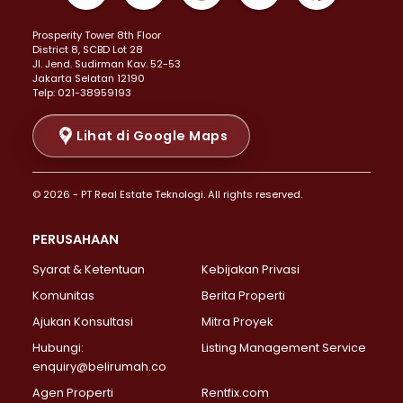
Properti Dijual di Kemayoran >
Prosperity Tower 8th Floor
Properti Dijual di Menteng >
District 8, SCBD Lot 28
Properti Dijual di Senen >
JI. Jend. Sudirman Kav. 52-53
Jakarta Selatan 12190
Properti Dijual di Tanah Abang >
Telp: 021-38959193
Properti Dijual di Cikini >
Properti Dijual di Kramat >
Lihat di Google Maps
Properti Dijual di Pasar Baru >
Properti Dijual di Bendungan Hilir >
© 2026 - PT Real Estate Teknologi. All rights reserved.
Properti Dijual di Jakarta Selatan >
Properti Dijual di Cilandak >
PERUSAHAAN
Properti Dijual di Lebak Bulus >
Syarat & Ketentuan
Kebijakan Privasi
Properti Dijual di Gandaria Selatan >
Properti Dijual di Pondok Labu >
Komunitas
Berita Properti
Properti Dijual di Cipete Selatan >
Ajukan Konsultasi
Mitra Proyek
Properti Dijual di Jagakarsa >
Hubungi:
Listing Management Service
Properti Dijual di Lenteng Agung >
enquiry@belirumah.co
Properti Dijual di Senayan >
Agen Properti
Rentfix.com
Properti Dijual di Pondok Pinang >