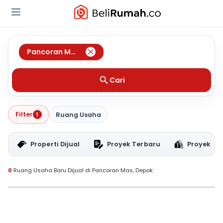
Pancoran Mas
,
Depok
Cari
Filter
1
Ruang Usaha
Properti Dijual
Proyek Terbaru
Proyek RT
0
Ruang Usaha Baru Dijual di Pancoran Mas, Depok