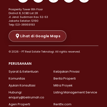
Properti Dijual di Kemayoran >
Prosperity Tower 8th Floor
Properti Dijual di Menteng >
District 8, SCBD Lot 28
Properti Dijual di Senen >
JI. Jend. Sudirman Kav. 52-53
Jakarta Selatan 12190
Properti Dijual di Tanah Abang >
Telp: 021-38959193
Properti Dijual di Cikini >
Properti Dijual di Kramat >
Lihat di Google Maps
Properti Dijual di Pasar Baru >
Properti Dijual di Bendungan Hilir >
© 2026 - PT Real Estate Teknologi. All rights reserved.
Properti Dijual di Jakarta Selatan >
Properti Dijual di Cilandak >
PERUSAHAAN
Properti Dijual di Lebak Bulus >
Syarat & Ketentuan
Kebijakan Privasi
Properti Dijual di Gandaria Selatan >
Properti Dijual di Pondok Labu >
Komunitas
Berita Properti
Properti Dijual di Cipete Selatan >
Ajukan Konsultasi
Mitra Proyek
Properti Dijual di Jagakarsa >
Hubungi:
Listing Management Service
Properti Dijual di Lenteng Agung >
enquiry@belirumah.co
Properti Dijual di Senayan >
Agen Properti
Rentfix.com
Properti Dijual di Pondok Pinang >