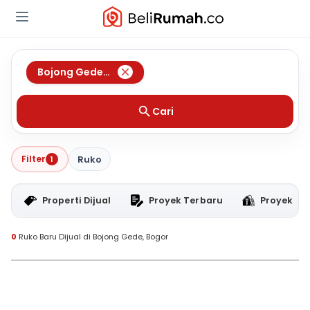
Bojong Gede
,
Bogor
Cari
Filter
1
Ruko
Properti Dijual
Proyek Terbaru
Proyek RT
0
Ruko Baru Dijual di Bojong Gede, Bogor