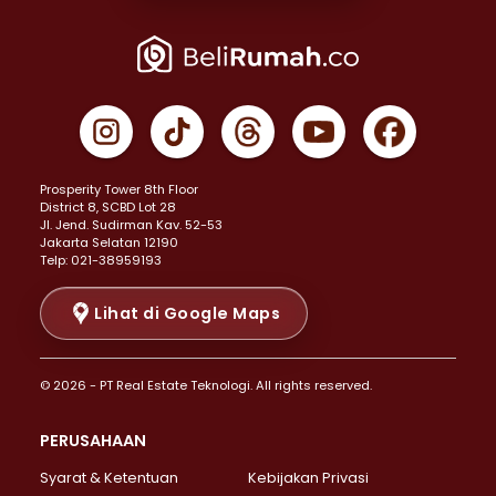
Properti Dijual di Joglo >
Properti Dijual di Jakarta Pusat >
Properti Dijual di Cempaka Putih >
Properti Dijual di Gambir >
Properti Dijual di Johar Baru >
Properti Dijual di Kemayoran >
Prosperity Tower 8th Floor
Properti Dijual di Menteng >
District 8, SCBD Lot 28
Properti Dijual di Senen >
JI. Jend. Sudirman Kav. 52-53
Jakarta Selatan 12190
Properti Dijual di Tanah Abang >
Telp: 021-38959193
Properti Dijual di Cikini >
Properti Dijual di Kramat >
Lihat di Google Maps
Properti Dijual di Pasar Baru >
Properti Dijual di Bendungan Hilir >
© 2026 - PT Real Estate Teknologi. All rights reserved.
Properti Dijual di Jakarta Selatan >
Properti Dijual di Cilandak >
PERUSAHAAN
Properti Dijual di Lebak Bulus >
Syarat & Ketentuan
Kebijakan Privasi
Properti Dijual di Gandaria Selatan >