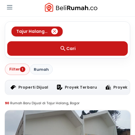
Tajur Halang
,
Bogor
Cari
Filter
1
Rumah
Properti Dijual
Proyek Terbaru
Proyek RT
90
Rumah Baru Dijual di Tajur Halang, Bogor