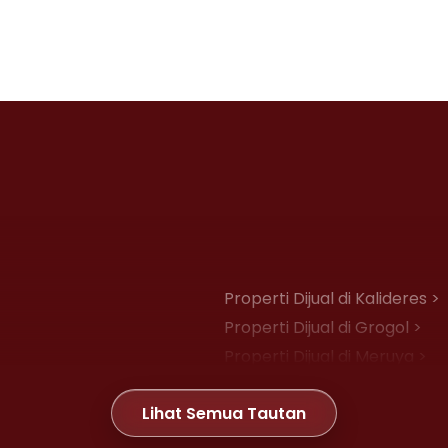
Properti Dijual di Kalideres >
Properti Dijual di Grogol >
Properti Dijual di Meruya >
Properti Dijual di Joglo >
Lihat Semua Tautan