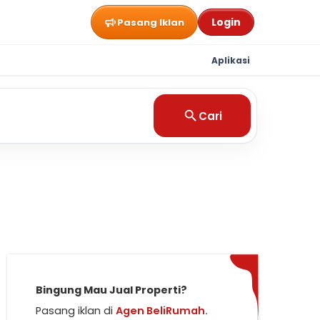
Login
Pasang Iklan
Aplikasi
Cari
Bingung Mau Jual Properti?
Pasang iklan di
Agen BeliRumah.