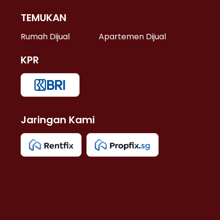
TEMUKAN
 >
Rumah Dijual
Apartemen Dijual
KPR
>
 >
Jaringan Kami
u >
>
 Lama >
 >