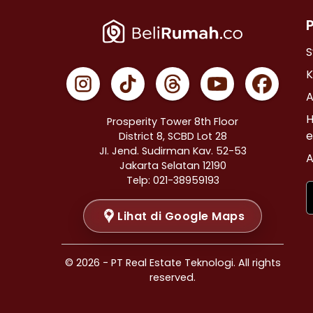
Properti Dijual di Cempaka Putih >
Properti Dijual di Johar Baru >
Properti Dijual di Menteng >
S
Properti Dijual di Tanah Abang >
K
Properti Dijual di Kramat >
A
Properti Dijual di Bendungan Hilir >
H
Prosperity Tower 8th Floor
Properti Dijual di Jakarta Selatan >
e
District 8, SCBD Lot 28
JI. Jend. Sudirman Kav. 52-53
Properti Dijual di Cilandak >
A
Jakarta Selatan 12190
Properti Dijual di Gandaria Selatan >
Telp: 021-38959193
Properti Dijual di Cipete Selatan >
Lihat di Google Maps
Properti Dijual di Lenteng Agung >
Properti Dijual di Pondok Pinang >
Properti Dijual di Kebayoran Baru >
© 2026 - PT Real Estate Teknologi. All rights
Properti Dijual di Mampang Prapatan >
reserved.
Properti Dijual di Pasar Minggu >