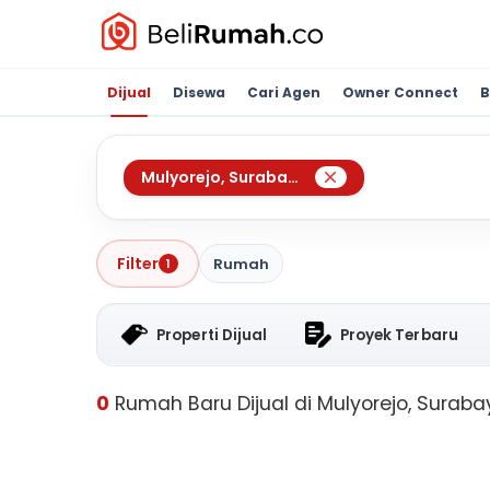
Dijual
Disewa
Cari Agen
Owner Connect
B
Mulyorejo
,
Surabaya
Filter
Rumah
1
Properti Dijual
Proyek Terbaru
0
Rumah Baru Dijual di Mulyorejo, Suraba