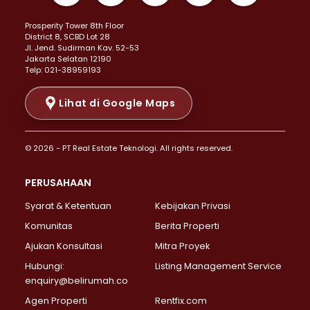
Properti Dijual di Kemayoran >
Prosperity Tower 8th Floor
Properti Dijual di Menteng >
District 8, SCBD Lot 28
Properti Dijual di Senen >
JI. Jend. Sudirman Kav. 52-53
Jakarta Selatan 12190
Properti Dijual di Tanah Abang >
Telp: 021-38959193
Properti Dijual di Cikini >
Properti Dijual di Kramat >
Lihat di Google Maps
Properti Dijual di Pasar Baru >
Properti Dijual di Bendungan Hilir >
© 2026 - PT Real Estate Teknologi. All rights reserved.
Properti Dijual di Jakarta Selatan >
Properti Dijual di Cilandak >
PERUSAHAAN
Properti Dijual di Lebak Bulus >
Syarat & Ketentuan
Kebijakan Privasi
Properti Dijual di Gandaria Selatan >
Properti Dijual di Pondok Labu >
Komunitas
Berita Properti
Properti Dijual di Cipete Selatan >
Ajukan Konsultasi
Mitra Proyek
Properti Dijual di Jagakarsa >
Hubungi:
Listing Management Service
Properti Dijual di Lenteng Agung >
enquiry@belirumah.co
Properti Dijual di Senayan >
Agen Properti
Rentfix.com
Properti Dijual di Pondok Pinang >