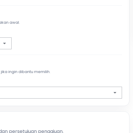
akan awal.
jika ingin dibantu memilih.
 dan persetujuan pengajuan.