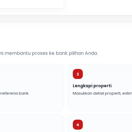
i membantu proses ke bank pilihan Anda.
2
Lengkapi properti
referensi bank.
Masukkan detail properti, estim
4