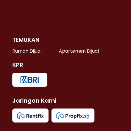
TEMUKAN
 >
Rumah Dijual
Apartemen Dijual
KPR
>
 >
Jaringan Kami
u >
>
 Lama >