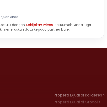
gajuan Anda.
 setuju dengan
Kebijakan Privasi
BeliRumah. Anda juga
k meneruskan data kepada partner bank.
Properti Dijual di Kalideres >
Properti Dijual di Grogol >