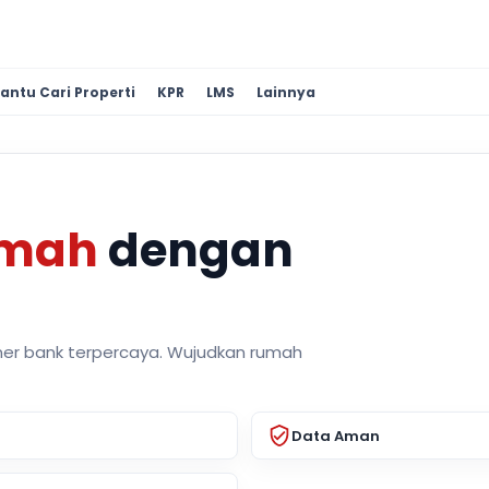
antu Cari Properti
KPR
LMS
Lainnya
umah
dengan
ner bank terpercaya. Wujudkan rumah
Data Aman