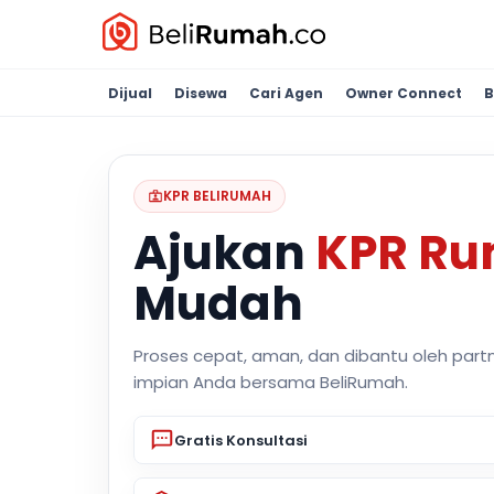
Dijual
Disewa
Cari Agen
Owner Connect
B
KPR BELIRUMAH
Ajukan
KPR R
Mudah
Proses cepat, aman, dan dibantu oleh part
impian Anda bersama BeliRumah.
Gratis Konsultasi