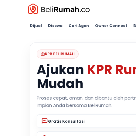
Dijual
Disewa
Cari Agen
Owner Connect
B
KPR BELIRUMAH
Ajukan
KPR R
Mudah
Proses cepat, aman, dan dibantu oleh part
impian Anda bersama BeliRumah.
Gratis Konsultasi