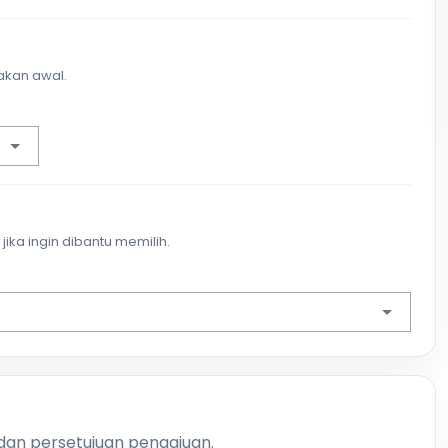
akan awal.
jika ingin dibantu memilih.
 dan persetujuan pengajuan.