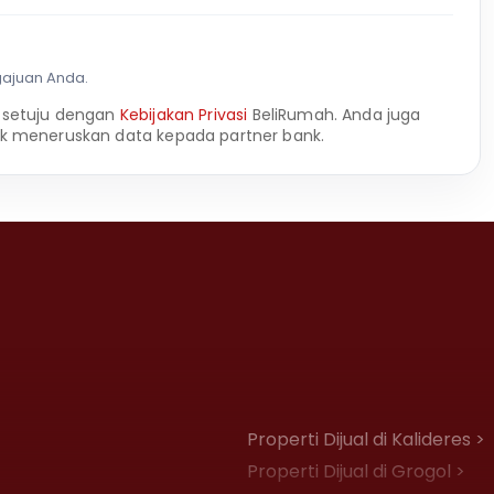
gajuan Anda.
 setuju dengan
Kebijakan Privasi
BeliRumah. Anda juga
k meneruskan data kepada partner bank.
Properti Dijual di Kalideres >
Properti Dijual di Grogol >