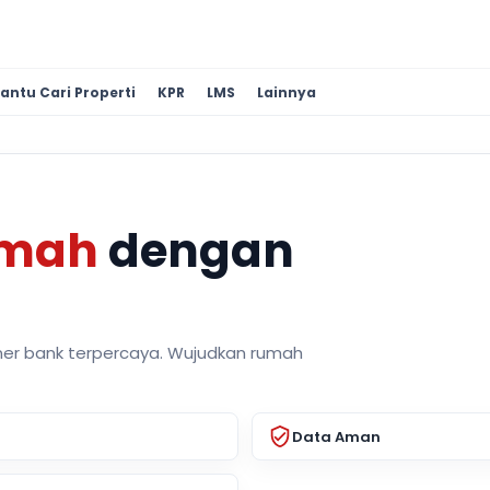
antu Cari Properti
KPR
LMS
Lainnya
umah
dengan
ner bank terpercaya. Wujudkan rumah
Data Aman