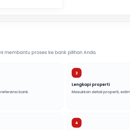
i membantu proses ke bank pilihan Anda.
2
Lengkapi properti
referensi bank.
Masukkan detail properti, estim
4