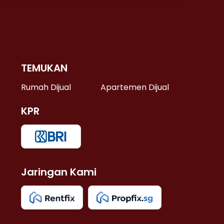
TEMUKAN
 >
Rumah Dijual
Apartemen Dijual
KPR
>
 >
Jaringan Kami
u >
>
 Lama >