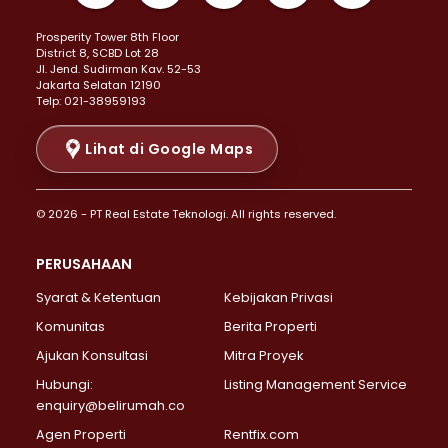
Properti Dijual di Kemayoran >
Prosperity Tower 8th Floor
Properti Dijual di Menteng >
District 8, SCBD Lot 28
Properti Dijual di Senen >
JI. Jend. Sudirman Kav. 52-53
Jakarta Selatan 12190
Properti Dijual di Tanah Abang >
Telp: 021-38959193
Properti Dijual di Cikini >
Properti Dijual di Kramat >
Lihat di Google Maps
Properti Dijual di Pasar Baru >
Properti Dijual di Bendungan Hilir >
© 2026 - PT Real Estate Teknologi. All rights reserved.
Properti Dijual di Jakarta Selatan >
Properti Dijual di Cilandak >
PERUSAHAAN
Properti Dijual di Lebak Bulus >
Syarat & Ketentuan
Kebijakan Privasi
Properti Dijual di Gandaria Selatan >
Properti Dijual di Pondok Labu >
Komunitas
Berita Properti
Properti Dijual di Cipete Selatan >
Ajukan Konsultasi
Mitra Proyek
Properti Dijual di Jagakarsa >
Hubungi:
Listing Management Service
Properti Dijual di Lenteng Agung >
enquiry@belirumah.co
Properti Dijual di Senayan >
Agen Properti
Rentfix.com
Properti Dijual di Pondok Pinang >