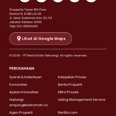
Properti Dijual di Kemayoran >
Prosperity Tower 8th Floor
Properti Dijual di Menteng >
District 8, SCBD Lot 28
Properti Dijual di Senen >
JI. Jend. Sudirman Kav. 52-53
Jakarta Selatan 12190
Properti Dijual di Tanah Abang >
Telp: 021-38959193
Properti Dijual di Cikini >
Properti Dijual di Kramat >
Lihat di Google Maps
Properti Dijual di Pasar Baru >
Properti Dijual di Bendungan Hilir >
© 2026 - PT Real Estate Teknologi. All rights reserved.
Properti Dijual di Jakarta Selatan >
Properti Dijual di Cilandak >
PERUSAHAAN
Properti Dijual di Lebak Bulus >
Syarat & Ketentuan
Kebijakan Privasi
Properti Dijual di Gandaria Selatan >
Properti Dijual di Pondok Labu >
Komunitas
Berita Properti
Properti Dijual di Cipete Selatan >
Ajukan Konsultasi
Mitra Proyek
Properti Dijual di Jagakarsa >
Hubungi:
Listing Management Service
Properti Dijual di Lenteng Agung >
enquiry@belirumah.co
Properti Dijual di Senayan >
Agen Properti
Rentfix.com
Properti Dijual di Pondok Pinang >