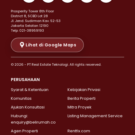
Properti Dijual di Kemayoran >
Prosperity Tower 8th Floor
Properti Dijual di Menteng >
District 8, SCBD Lot 28
Properti Dijual di Senen >
JI. Jend. Sudirman Kav. 52-53
Jakarta Selatan 12190
Properti Dijual di Tanah Abang >
Telp: 021-38959193
Properti Dijual di Cikini >
Properti Dijual di Kramat >
Lihat di Google Maps
Properti Dijual di Pasar Baru >
Properti Dijual di Bendungan Hilir >
© 2026 - PT Real Estate Teknologi. All rights reserved.
Properti Dijual di Jakarta Selatan >
Properti Dijual di Cilandak >
PERUSAHAAN
Properti Dijual di Lebak Bulus >
Syarat & Ketentuan
Kebijakan Privasi
Properti Dijual di Gandaria Selatan >
Properti Dijual di Pondok Labu >
Komunitas
Berita Properti
Properti Dijual di Cipete Selatan >
Ajukan Konsultasi
Mitra Proyek
Properti Dijual di Jagakarsa >
Hubungi:
Listing Management Service
Properti Dijual di Lenteng Agung >
enquiry@belirumah.co
Properti Dijual di Senayan >
Agen Properti
Rentfix.com
Properti Dijual di Pondok Pinang >