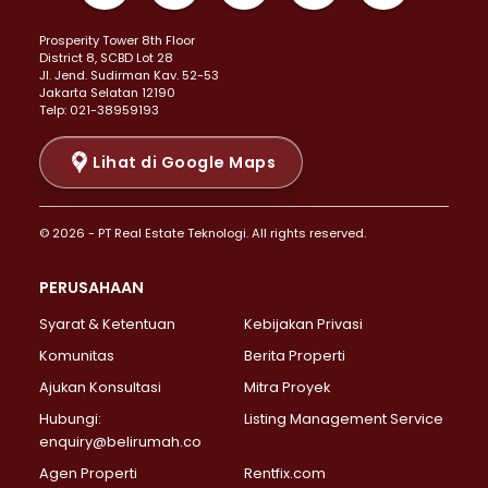
Properti Dijual di Kemayoran >
Prosperity Tower 8th Floor
Properti Dijual di Menteng >
District 8, SCBD Lot 28
Properti Dijual di Senen >
JI. Jend. Sudirman Kav. 52-53
Jakarta Selatan 12190
Properti Dijual di Tanah Abang >
Telp: 021-38959193
Properti Dijual di Cikini >
Properti Dijual di Kramat >
Lihat di Google Maps
Properti Dijual di Pasar Baru >
Properti Dijual di Bendungan Hilir >
© 2026 - PT Real Estate Teknologi. All rights reserved.
Properti Dijual di Jakarta Selatan >
Properti Dijual di Cilandak >
PERUSAHAAN
Properti Dijual di Lebak Bulus >
Syarat & Ketentuan
Kebijakan Privasi
Properti Dijual di Gandaria Selatan >
Properti Dijual di Pondok Labu >
Komunitas
Berita Properti
Properti Dijual di Cipete Selatan >
Ajukan Konsultasi
Mitra Proyek
Properti Dijual di Jagakarsa >
Hubungi:
Listing Management Service
Properti Dijual di Lenteng Agung >
enquiry@belirumah.co
Properti Dijual di Senayan >
Agen Properti
Rentfix.com
Properti Dijual di Pondok Pinang >