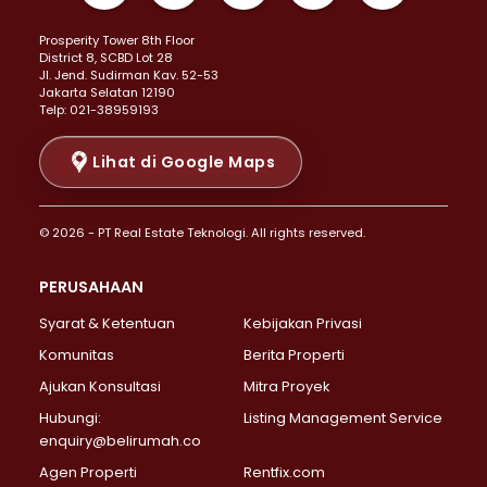
Properti Dijual di Kemayoran >
Prosperity Tower 8th Floor
Properti Dijual di Menteng >
District 8, SCBD Lot 28
Properti Dijual di Senen >
JI. Jend. Sudirman Kav. 52-53
Jakarta Selatan 12190
Properti Dijual di Tanah Abang >
Telp: 021-38959193
Properti Dijual di Cikini >
Properti Dijual di Kramat >
Lihat di Google Maps
Properti Dijual di Pasar Baru >
Properti Dijual di Bendungan Hilir >
© 2026 - PT Real Estate Teknologi. All rights reserved.
Properti Dijual di Jakarta Selatan >
Properti Dijual di Cilandak >
PERUSAHAAN
Properti Dijual di Lebak Bulus >
Syarat & Ketentuan
Kebijakan Privasi
Properti Dijual di Gandaria Selatan >
Properti Dijual di Pondok Labu >
Komunitas
Berita Properti
Properti Dijual di Cipete Selatan >
Ajukan Konsultasi
Mitra Proyek
Properti Dijual di Jagakarsa >
Hubungi:
Listing Management Service
Properti Dijual di Lenteng Agung >
enquiry@belirumah.co
Properti Dijual di Senayan >
Agen Properti
Rentfix.com
Properti Dijual di Pondok Pinang >