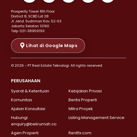
Properti Dijual di Kemayoran >
Prosperity Tower 8th Floor
Properti Dijual di Menteng >
District 8, SCBD Lot 28
Properti Dijual di Senen >
JI. Jend. Sudirman Kav. 52-53
Jakarta Selatan 12190
Properti Dijual di Tanah Abang >
Telp: 021-38959193
Properti Dijual di Cikini >
Properti Dijual di Kramat >
Lihat di Google Maps
Properti Dijual di Pasar Baru >
Properti Dijual di Bendungan Hilir >
© 2026 - PT Real Estate Teknologi. All rights reserved.
Properti Dijual di Jakarta Selatan >
Properti Dijual di Cilandak >
PERUSAHAAN
Properti Dijual di Lebak Bulus >
Syarat & Ketentuan
Kebijakan Privasi
Properti Dijual di Gandaria Selatan >
Properti Dijual di Pondok Labu >
Komunitas
Berita Properti
Properti Dijual di Cipete Selatan >
Ajukan Konsultasi
Mitra Proyek
Properti Dijual di Jagakarsa >
Hubungi:
Listing Management Service
Properti Dijual di Lenteng Agung >
enquiry@belirumah.co
Properti Dijual di Senayan >
Agen Properti
Rentfix.com
Properti Dijual di Pondok Pinang >