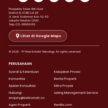
Properti Dijual di Kemayoran >
Prosperity Tower 8th Floor
Properti Dijual di Menteng >
District 8, SCBD Lot 28
Properti Dijual di Senen >
JI. Jend. Sudirman Kav. 52-53
Jakarta Selatan 12190
Properti Dijual di Tanah Abang >
Telp: 021-38959193
Properti Dijual di Cikini >
Properti Dijual di Kramat >
Lihat di Google Maps
Properti Dijual di Pasar Baru >
Properti Dijual di Bendungan Hilir >
© 2026 - PT Real Estate Teknologi. All rights reserved.
Properti Dijual di Jakarta Selatan >
Properti Dijual di Cilandak >
PERUSAHAAN
Properti Dijual di Lebak Bulus >
Syarat & Ketentuan
Kebijakan Privasi
Properti Dijual di Gandaria Selatan >
Properti Dijual di Pondok Labu >
Komunitas
Berita Properti
Properti Dijual di Cipete Selatan >
Ajukan Konsultasi
Mitra Proyek
Properti Dijual di Jagakarsa >
Hubungi:
Listing Management Service
Properti Dijual di Lenteng Agung >
enquiry@belirumah.co
Properti Dijual di Senayan >
Agen Properti
Rentfix.com
Properti Dijual di Pondok Pinang >