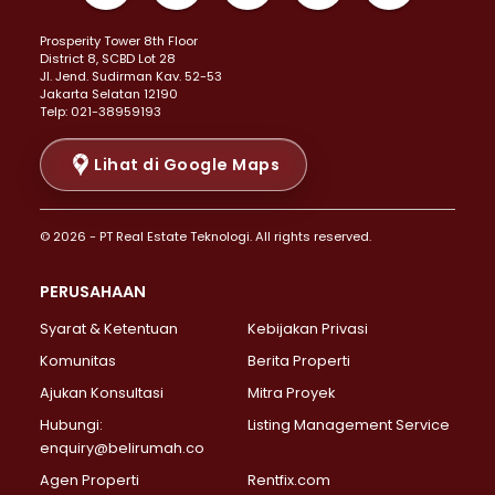
Properti Dijual di Kemayoran >
Prosperity Tower 8th Floor
Properti Dijual di Menteng >
District 8, SCBD Lot 28
Properti Dijual di Senen >
JI. Jend. Sudirman Kav. 52-53
Jakarta Selatan 12190
Properti Dijual di Tanah Abang >
Telp: 021-38959193
Properti Dijual di Cikini >
Properti Dijual di Kramat >
Lihat di Google Maps
Properti Dijual di Pasar Baru >
Properti Dijual di Bendungan Hilir >
© 2026 - PT Real Estate Teknologi. All rights reserved.
Properti Dijual di Jakarta Selatan >
Properti Dijual di Cilandak >
PERUSAHAAN
Properti Dijual di Lebak Bulus >
Syarat & Ketentuan
Kebijakan Privasi
Properti Dijual di Gandaria Selatan >
Properti Dijual di Pondok Labu >
Komunitas
Berita Properti
Properti Dijual di Cipete Selatan >
Ajukan Konsultasi
Mitra Proyek
Properti Dijual di Jagakarsa >
Hubungi:
Listing Management Service
Properti Dijual di Lenteng Agung >
enquiry@belirumah.co
Properti Dijual di Senayan >
Agen Properti
Rentfix.com
Properti Dijual di Pondok Pinang >