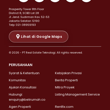
Properti Dijual di Kemayoran >
Prosperity Tower 8th Floor
Properti Dijual di Menteng >
District 8, SCBD Lot 28
Properti Dijual di Senen >
JI. Jend. Sudirman Kav. 52-53
Jakarta Selatan 12190
Properti Dijual di Tanah Abang >
Telp: 021-38959193
Properti Dijual di Cikini >
Properti Dijual di Kramat >
Lihat di Google Maps
Properti Dijual di Pasar Baru >
Properti Dijual di Bendungan Hilir >
© 2026 - PT Real Estate Teknologi. All rights reserved.
Properti Dijual di Jakarta Selatan >
Properti Dijual di Cilandak >
PERUSAHAAN
Properti Dijual di Lebak Bulus >
Syarat & Ketentuan
Kebijakan Privasi
Properti Dijual di Gandaria Selatan >
Properti Dijual di Pondok Labu >
Komunitas
Berita Properti
Properti Dijual di Cipete Selatan >
Ajukan Konsultasi
Mitra Proyek
Properti Dijual di Jagakarsa >
Hubungi:
Listing Management Service
Properti Dijual di Lenteng Agung >
enquiry@belirumah.co
Properti Dijual di Senayan >
Agen Properti
Rentfix.com
Properti Dijual di Pondok Pinang >