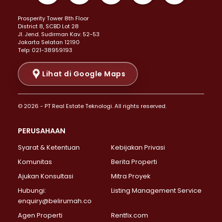
Properti Dijual di Kemayoran >
Prosperity Tower 8th Floor
Properti Dijual di Menteng >
District 8, SCBD Lot 28
Properti Dijual di Senen >
JI. Jend. Sudirman Kav. 52-53
Jakarta Selatan 12190
Properti Dijual di Tanah Abang >
Telp: 021-38959193
Properti Dijual di Cikini >
Properti Dijual di Kramat >
Lihat di Google Maps
Properti Dijual di Pasar Baru >
Properti Dijual di Bendungan Hilir >
© 2026 - PT Real Estate Teknologi. All rights reserved.
Properti Dijual di Jakarta Selatan >
Properti Dijual di Cilandak >
PERUSAHAAN
Properti Dijual di Lebak Bulus >
Syarat & Ketentuan
Kebijakan Privasi
Properti Dijual di Gandaria Selatan >
Properti Dijual di Pondok Labu >
Komunitas
Berita Properti
Properti Dijual di Cipete Selatan >
Ajukan Konsultasi
Mitra Proyek
Properti Dijual di Jagakarsa >
Hubungi:
Listing Management Service
Properti Dijual di Lenteng Agung >
enquiry@belirumah.co
Properti Dijual di Senayan >
Agen Properti
Rentfix.com
Properti Dijual di Pondok Pinang >