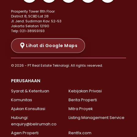
Properti Dijual di Kemayoran >
Prosperity Tower 8th Floor
Properti Dijual di Menteng >
District 8, SCBD Lot 28
Properti Dijual di Senen >
JI. Jend. Sudirman Kav. 52-53
Jakarta Selatan 12190
Properti Dijual di Tanah Abang >
Telp: 021-38959193
Properti Dijual di Cikini >
Properti Dijual di Kramat >
Lihat di Google Maps
Properti Dijual di Pasar Baru >
Properti Dijual di Bendungan Hilir >
© 2026 - PT Real Estate Teknologi. All rights reserved.
Properti Dijual di Jakarta Selatan >
Properti Dijual di Cilandak >
PERUSAHAAN
Properti Dijual di Lebak Bulus >
Syarat & Ketentuan
Kebijakan Privasi
Properti Dijual di Gandaria Selatan >
Properti Dijual di Pondok Labu >
Komunitas
Berita Properti
Properti Dijual di Cipete Selatan >
Ajukan Konsultasi
Mitra Proyek
Properti Dijual di Jagakarsa >
Hubungi:
Listing Management Service
Properti Dijual di Lenteng Agung >
enquiry@belirumah.co
Properti Dijual di Senayan >
Agen Properti
Rentfix.com
Properti Dijual di Pondok Pinang >