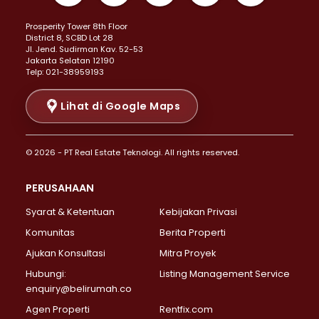
Properti Dijual di Kemayoran >
Prosperity Tower 8th Floor
Properti Dijual di Menteng >
District 8, SCBD Lot 28
Properti Dijual di Senen >
JI. Jend. Sudirman Kav. 52-53
Jakarta Selatan 12190
Properti Dijual di Tanah Abang >
Telp: 021-38959193
Properti Dijual di Cikini >
Properti Dijual di Kramat >
Lihat di Google Maps
Properti Dijual di Pasar Baru >
Properti Dijual di Bendungan Hilir >
© 2026 - PT Real Estate Teknologi. All rights reserved.
Properti Dijual di Jakarta Selatan >
Properti Dijual di Cilandak >
PERUSAHAAN
Properti Dijual di Lebak Bulus >
Syarat & Ketentuan
Kebijakan Privasi
Properti Dijual di Gandaria Selatan >
Properti Dijual di Pondok Labu >
Komunitas
Berita Properti
Properti Dijual di Cipete Selatan >
Ajukan Konsultasi
Mitra Proyek
Properti Dijual di Jagakarsa >
Hubungi:
Listing Management Service
Properti Dijual di Lenteng Agung >
enquiry@belirumah.co
Properti Dijual di Senayan >
Agen Properti
Rentfix.com
Properti Dijual di Pondok Pinang >