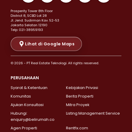
Properti Dijual di Kemayoran >
Prosperity Tower 8th Floor
Properti Dijual di Menteng >
District 8, SCBD Lot 28
Properti Dijual di Senen >
JI. Jend. Sudirman Kav. 52-53
Jakarta Selatan 12190
Properti Dijual di Tanah Abang >
Telp: 021-38959193
Properti Dijual di Cikini >
Properti Dijual di Kramat >
Lihat di Google Maps
Properti Dijual di Pasar Baru >
Properti Dijual di Bendungan Hilir >
© 2026 - PT Real Estate Teknologi. All rights reserved.
Properti Dijual di Jakarta Selatan >
Properti Dijual di Cilandak >
PERUSAHAAN
Properti Dijual di Lebak Bulus >
Syarat & Ketentuan
Kebijakan Privasi
Properti Dijual di Gandaria Selatan >
Properti Dijual di Pondok Labu >
Komunitas
Berita Properti
Properti Dijual di Cipete Selatan >
Ajukan Konsultasi
Mitra Proyek
Properti Dijual di Jagakarsa >
Hubungi:
Listing Management Service
Properti Dijual di Lenteng Agung >
enquiry@belirumah.co
Properti Dijual di Senayan >
Agen Properti
Rentfix.com
Properti Dijual di Pondok Pinang >