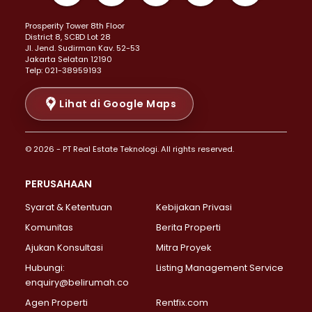
Properti Dijual di Kemayoran >
Prosperity Tower 8th Floor
Properti Dijual di Menteng >
District 8, SCBD Lot 28
Properti Dijual di Senen >
JI. Jend. Sudirman Kav. 52-53
Jakarta Selatan 12190
Properti Dijual di Tanah Abang >
Telp: 021-38959193
Properti Dijual di Cikini >
Properti Dijual di Kramat >
Lihat di Google Maps
Properti Dijual di Pasar Baru >
Properti Dijual di Bendungan Hilir >
© 2026 - PT Real Estate Teknologi. All rights reserved.
Properti Dijual di Jakarta Selatan >
Properti Dijual di Cilandak >
PERUSAHAAN
Properti Dijual di Lebak Bulus >
Syarat & Ketentuan
Kebijakan Privasi
Properti Dijual di Gandaria Selatan >
Properti Dijual di Pondok Labu >
Komunitas
Berita Properti
Properti Dijual di Cipete Selatan >
Ajukan Konsultasi
Mitra Proyek
Properti Dijual di Jagakarsa >
Hubungi:
Listing Management Service
Properti Dijual di Lenteng Agung >
enquiry@belirumah.co
Properti Dijual di Senayan >
Agen Properti
Rentfix.com
Properti Dijual di Pondok Pinang >