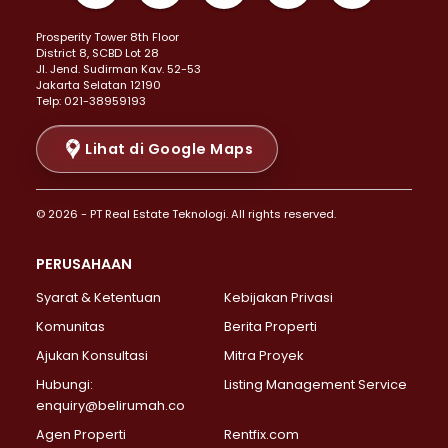
Properti Dijual di Kemayoran >
Prosperity Tower 8th Floor
Properti Dijual di Menteng >
District 8, SCBD Lot 28
Properti Dijual di Senen >
JI. Jend. Sudirman Kav. 52-53
Jakarta Selatan 12190
Properti Dijual di Tanah Abang >
Telp: 021-38959193
Properti Dijual di Cikini >
Properti Dijual di Kramat >
Lihat di Google Maps
Properti Dijual di Pasar Baru >
Properti Dijual di Bendungan Hilir >
© 2026 - PT Real Estate Teknologi. All rights reserved.
Properti Dijual di Jakarta Selatan >
Properti Dijual di Cilandak >
PERUSAHAAN
Properti Dijual di Lebak Bulus >
Syarat & Ketentuan
Kebijakan Privasi
Properti Dijual di Gandaria Selatan >
Properti Dijual di Pondok Labu >
Komunitas
Berita Properti
Properti Dijual di Cipete Selatan >
Ajukan Konsultasi
Mitra Proyek
Properti Dijual di Jagakarsa >
Hubungi:
Listing Management Service
Properti Dijual di Lenteng Agung >
enquiry@belirumah.co
Properti Dijual di Senayan >
Agen Properti
Rentfix.com
Properti Dijual di Pondok Pinang >