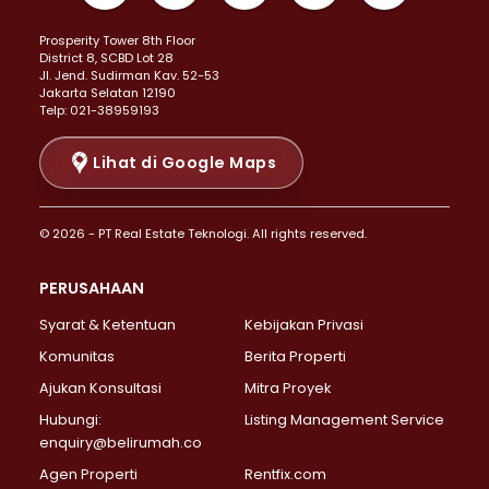
Properti Dijual di Kemayoran >
Prosperity Tower 8th Floor
Properti Dijual di Menteng >
District 8, SCBD Lot 28
Properti Dijual di Senen >
JI. Jend. Sudirman Kav. 52-53
Jakarta Selatan 12190
Properti Dijual di Tanah Abang >
Telp: 021-38959193
Properti Dijual di Cikini >
Properti Dijual di Kramat >
Lihat di Google Maps
Properti Dijual di Pasar Baru >
Properti Dijual di Bendungan Hilir >
© 2026 - PT Real Estate Teknologi. All rights reserved.
Properti Dijual di Jakarta Selatan >
Properti Dijual di Cilandak >
PERUSAHAAN
Properti Dijual di Lebak Bulus >
Syarat & Ketentuan
Kebijakan Privasi
Properti Dijual di Gandaria Selatan >
Properti Dijual di Pondok Labu >
Komunitas
Berita Properti
Properti Dijual di Cipete Selatan >
Ajukan Konsultasi
Mitra Proyek
Properti Dijual di Jagakarsa >
Hubungi:
Listing Management Service
Properti Dijual di Lenteng Agung >
enquiry@belirumah.co
Properti Dijual di Senayan >
Agen Properti
Rentfix.com
Properti Dijual di Pondok Pinang >