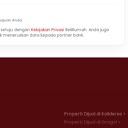
gajuan Anda.
 setuju dengan
Kebijakan Privasi
BeliRumah. Anda juga
k meneruskan data kepada partner bank.
Properti Dijual di Kalideres >
Properti Dijual di Grogol >