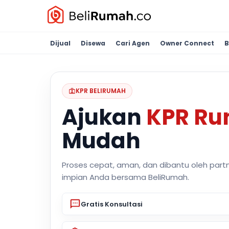
Dijual
Disewa
Cari Agen
Owner Connect
B
KPR BELIRUMAH
Ajukan
KPR R
Mudah
Proses cepat, aman, dan dibantu oleh part
impian Anda bersama BeliRumah.
Gratis Konsultasi