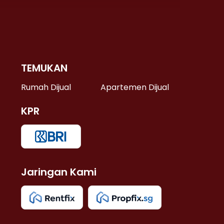
TEMUKAN
 >
Rumah Dijual
Apartemen Dijual
KPR
>
 >
Jaringan Kami
u >
>
 Lama >