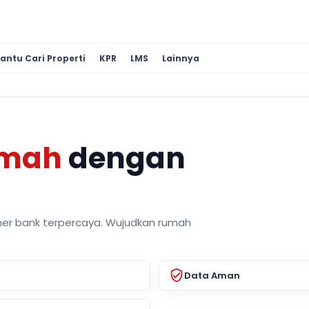
antu Cari Properti
KPR
LMS
Lainnya
umah
dengan
ner bank terpercaya. Wujudkan rumah
Data Aman