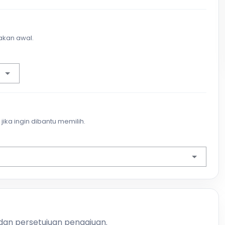
akan awal.
jika ingin dibantu memilih.
 dan persetujuan pengajuan.