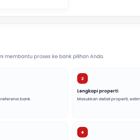
i membantu proses ke bank pilihan Anda.
2
Lengkapi properti
referensi bank.
Masukkan detail properti, estim
4