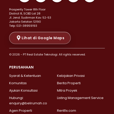
Properti Dijual di Kemayoran >
Prosperity Tower 8th Floor
Properti Dijual di Menteng >
District 8, SCBD Lot 28
Properti Dijual di Senen >
JI. Jend. Sudirman Kav. 52-53
Jakarta Selatan 12190
Properti Dijual di Tanah Abang >
Telp: 021-38959193
Properti Dijual di Cikini >
Properti Dijual di Kramat >
Lihat di Google Maps
Properti Dijual di Pasar Baru >
Properti Dijual di Bendungan Hilir >
© 2026 - PT Real Estate Teknologi. All rights reserved.
Properti Dijual di Jakarta Selatan >
Properti Dijual di Cilandak >
PERUSAHAAN
Properti Dijual di Lebak Bulus >
Syarat & Ketentuan
Kebijakan Privasi
Properti Dijual di Gandaria Selatan >
Properti Dijual di Pondok Labu >
Komunitas
Berita Properti
Properti Dijual di Cipete Selatan >
Ajukan Konsultasi
Mitra Proyek
Properti Dijual di Jagakarsa >
Hubungi:
Listing Management Service
Properti Dijual di Lenteng Agung >
enquiry@belirumah.co
Properti Dijual di Senayan >
Agen Properti
Rentfix.com
Properti Dijual di Pondok Pinang >