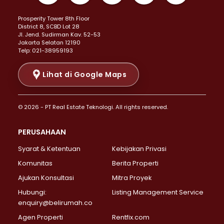
Properti Dijual di Kemayoran >
Prosperity Tower 8th Floor
Properti Dijual di Menteng >
District 8, SCBD Lot 28
Properti Dijual di Senen >
JI. Jend. Sudirman Kav. 52-53
Jakarta Selatan 12190
Properti Dijual di Tanah Abang >
Telp: 021-38959193
Properti Dijual di Cikini >
Properti Dijual di Kramat >
Lihat di Google Maps
Properti Dijual di Pasar Baru >
Properti Dijual di Bendungan Hilir >
© 2026 - PT Real Estate Teknologi. All rights reserved.
Properti Dijual di Jakarta Selatan >
Properti Dijual di Cilandak >
PERUSAHAAN
Properti Dijual di Lebak Bulus >
Syarat & Ketentuan
Kebijakan Privasi
Properti Dijual di Gandaria Selatan >
Properti Dijual di Pondok Labu >
Komunitas
Berita Properti
Properti Dijual di Cipete Selatan >
Ajukan Konsultasi
Mitra Proyek
Properti Dijual di Jagakarsa >
Hubungi:
Listing Management Service
Properti Dijual di Lenteng Agung >
enquiry@belirumah.co
Properti Dijual di Senayan >
Agen Properti
Rentfix.com
Properti Dijual di Pondok Pinang >